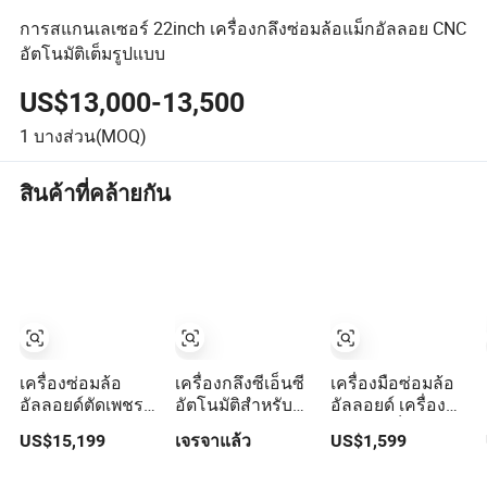
การสแกนเลเซอร์ 22inch เครื่องกลึงซ่อมล้อแม็กอัลลอย CNC
อัตโนมัติเต็มรูปแบบ
US$13,000-13,500
1
บางส่วน(MOQ)
สินค้าที่คล้ายกัน
เครื่องซ่อมล้อ
เครื่องกลึงซีเอ็นซี
เครื่องมือซ่อมล้อ
อัลลอยด์ตัดเพชร
อัตโนมัติสำหรับ
อัลลอยด์ เครื่อง
CNC แนวนอน
ซ่อมล้ออัลลอยด์
ตรงล้อแม็ก ราคา
US$15,199
เจรจาแล้ว
US$1,599
คุณภาพสูง
แบบเอียงจาก
Ars30
Wrm28h-S
ประเทศจีน