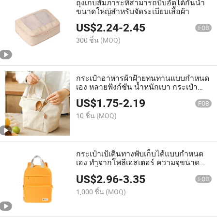
ถุงเก็บสัมภาระที่สามารถบีบอัดได้กันน้ำ
ขนาดใหญ่สำหรับจัดระเบียบเสื้อผ้า
US$
2.24
-
2.45
FOB
300 ชิ้น
(MOQ)
กระเป๋าอาหารผ้าฝ้ายทนทานแบบกำหนด
เอง หลายฟังก์ชัน น้ำหนักเบา กระเป๋า
ปิกนิกพร้อมฟอยล์อลูมิเนียม
US$
1.75
-
2.19
FOB
10 ชิ้น
(MOQ)
กระเป๋าเป้เดินทางพับเก็บได้แบบกำหนด
เอง ทำจากโพลีเอสเตอร์ ความจุขนาด
ใหญ่ น้ำหนักเบา พกพาสะดวก
US$
2.96
-
3.35
FOB
1,000 ชิ้น
(MOQ)