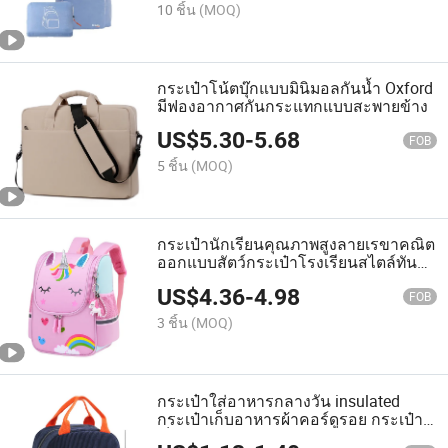
10 ชิ้น
(MOQ)
กระเป๋าโน้ตบุ๊กแบบมินิมอลกันน้ำ Oxford
มีฟองอากาศกันกระแทกแบบสะพายข้าง
US$
5.30
-
5.68
FOB
5 ชิ้น
(MOQ)
กระเป๋านักเรียนคุณภาพสูงลายเรขาคณิต
ออกแบบสัตว์กระเป๋าโรงเรียนสไตล์ทัน
สมัย
US$
4.36
-
4.98
FOB
3 ชิ้น
(MOQ)
กระเป๋าใส่อาหารกลางวัน insulated
กระเป๋าเก็บอาหารผ้าคอร์ดูรอย กระเป๋า
เย็น