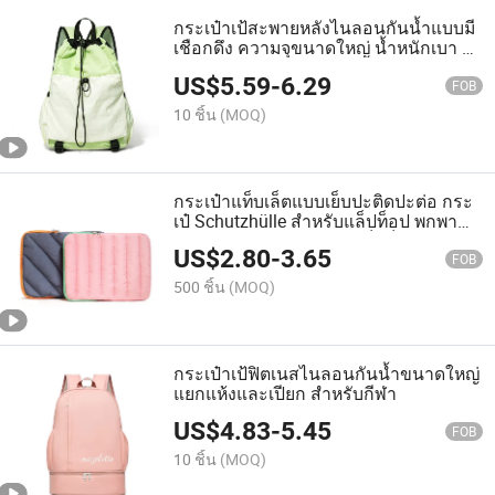
กระเป๋าเป้สะพายหลังไนลอนกันน้ำแบบมี
เชือกดึง ความจุขนาดใหญ่ น้ำหนักเบา มี
หลายช่องสำหรับใส่ของ สำหรับกีฬา
US$
5.59
-
6.29
FOB
10 ชิ้น
(MOQ)
กระเป๋าแท็บเล็ตแบบเย็บปะติดปะต่อ กระ
เป๋ Schutzhülle สำหรับแล็ปท็อป พกพา
สะดวก ซับในนุ่มป้องกันแล็ปท็อป
US$
2.80
-
3.65
FOB
500 ชิ้น
(MOQ)
กระเป๋าเป้ฟิตเนสไนลอนกันน้ำขนาดใหญ่
แยกแห้งและเปียก สำหรับกีฬา
US$
4.83
-
5.45
FOB
10 ชิ้น
(MOQ)