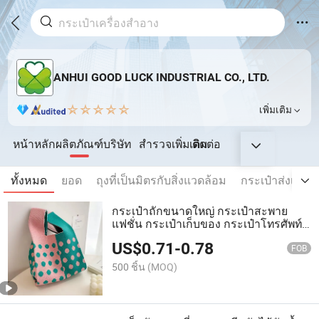
ANHUI GOOD LUCK INDUSTRIAL CO., LTD.
เพิ่มเติม
หน้าหลัก
ผลิตภัณฑ์
บริษัท
สำรวจเพิ่มเติม
ติดต่อ
ทั้งหมด
ยอด
ถุงที่เป็นมิตรกับสิ่งแวดล้อม
กระเป๋าส่งเสริ
กระเป๋าถักขนาดใหญ่ กระเป๋าสะพาย
แฟชั่น กระเป๋าเก็บของ กระเป๋าโทรศัพท์
ทันสมัย
US$
0.71
-
0.78
FOB
500 ชิ้น
(MOQ)