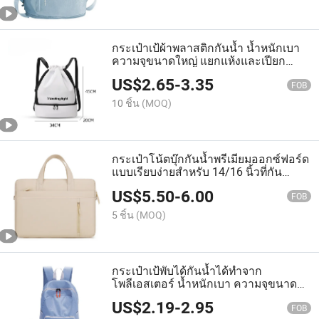
กระเป๋าเป้ผ้าพลาสติกกันน้ำ น้ำหนักเบา
ความจุขนาดใหญ่ แยกแห้งและเปียก
กระเป๋ากีฬา
US$
2.65
-
3.35
FOB
10 ชิ้น
(MOQ)
กระเป๋าโน้ตบุ๊กกันน้ำพรีเมียมออกซ์ฟอร์ด
แบบเรียบง่ายสำหรับ 14/16 นิ้วที่กัน
กระแทก
US$
5.50
-
6.00
FOB
5 ชิ้น
(MOQ)
กระเป๋าเป้พับได้กันน้ำได้ทำจาก
โพลีเอสเตอร์ น้ำหนักเบา ความจุขนาด
ใหญ่ พกพาสะดวกสำหรับการเดินทาง
US$
2.19
-
2.95
FOB