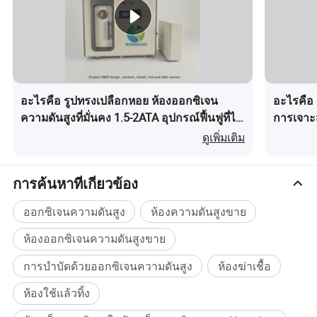
หน้ากากออกซิเจน
ชิ้นส่วนฟรี
การรับประกัน
3 ปี
คำอธิบายผลิตภัณฑ์
อะไรคือ รูปทรงเปลือกหอย ห้องออกซิเจน
อะไรคือ 
ความดันสูงที่มั่นคง 1.5-2ATA อุปกรณ์ฟื้นฟูที่ได้
การเจาะส
รับการรับรอง CE
ตัม
ดูเพิ่มเติม
การค้นหาที่เกี่ยวข้อง
ออกซิเจนความดันสูง
ห้องความดันสูงขาย
ห้องออกซิเจนความดันสูงขาย
การบำบัดด้วยออกซิเจนความดันสูง
ห้องฆ่าเชื้อ
ห้องใช้แล้วทิ้ง