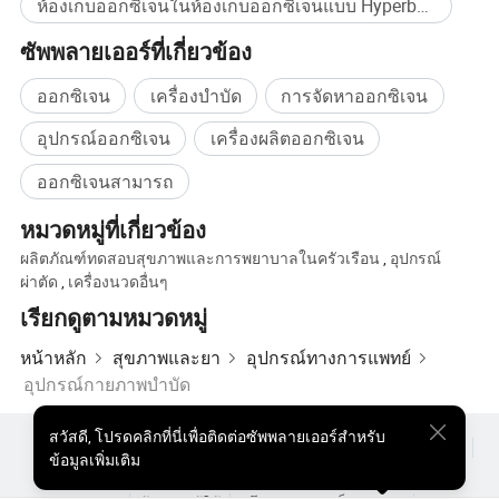
ห้องเก็บออกซิเจนในห้องเก็บออกซิเจนแบบ Hyperbaric ซื้อจำนวนมาก
ซัพพลายเออร์ที่เกี่ยวข้อง
ออกซิเจน
เครื่องบำบัด
การจัดหาออกซิเจน
อุปกรณ์ออกซิเจน
เครื่องผลิตออกซิเจน
Hbt การบำบัดด้วยออกซิเจนในห้อง Hyparic
ออกซิเจนสามารถ
หมวดหมู่ที่เกี่ยวข้อง
1 สัมผัสกับการกระตุ้นระดับออกซิเจนในเลือดอย่างเห็นได้ชัด
ผลิตภัณฑ์ทดสอบสุขภาพและการพยาบาลในครัวเรือน
,
อุปกรณ์
ซึ่งช่วยเพิ่มการกระจายของออกซิเจนทั่วร่างกายเพื่อกระตุ้น
ผ่าตัด
,
เครื่องนวดอื่นๆ
พลังและเติมพลังให้กับร่างกายของคุณอย่างที่ไม่เคยมีมา
เรียกดูตามหมวดหมู่
ก่อน
หน้าหลัก
สุขภาพและยา
อุปกรณ์ทางการแพทย์
2 กระตุ้นและกระตุ้นการไหลเวียนของเลือดอย่างมี
อุปกรณ์กายภาพบำบัด
ประสิทธิภาพสูงสุดในขณะที่ขยายหลอดเลือดเพื่อรองรับการ
ไหลเวียนโลหิตที่เหมาะสมและสุขภาพของหัวใจโดยรวม
สวัสดี
,
โปรดคลิกที่นี่เพื่อติดต่อซัพพลายเออร์สำหรับ
ผลิตภัณฑ์ยอดนิยม
สินค้ายอดนิยม ราคา
ขายส่งผลิตภัณฑ์ร้อน
3 ให้ออกซิเจนแก่เซลล์ผิวโดยตรงส่งเสริมการซ่อมแซม
ข้อมูลเพิ่มเติม
ผู้ซื้อสินค้าประเภทสตาร์
เว็บไซต์พีซี
ข้อมูลเชิงลึก
เนื้อเยื่อที่ชำรุดยืดอายุการใช้งานและการแก้ไขการสึกหรอ