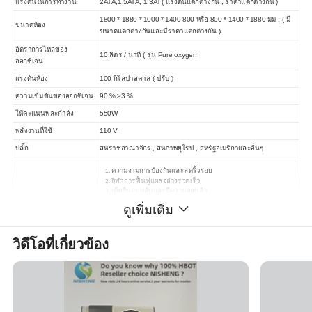
แรงดันในการทำงาน
2ATA,1.5ATA, 1.3AT( แรงดันแตกต่างกัน , ราคาแตกต่างกัน )
1800 * 1880 * 1000 * 1400 800 หรือ 800 * 1400 * 1880 มม . ( มี
ขนาดห้อง
ขนาดแตกต่างกันและมีราคาแตกต่างกัน )
อัตราการไหลของ
10 ลิตร / นาที ( รุ่น Pure oxygen
ออกซิเจน
แรงดันห้อง
100 กิโลปาสคาล ( ปรับ )
ความเข้มข้นของออกซิเจน
90 % ≥3 %
ให้คะแนนพละกำลัง
550W
พลังงานที่ใช้
110 V
ปลั๊ก
สหราชอาณาจักร , สหภาพยุโรป , สหรัฐอเมริกาและอื่นๆ
ความงามการป้องกันและลดริ้วรอย
กีฬาการฟื้นฟูแผลอย่างรวดเร็ว
เด็กที่นอนหลับและมีความอ่อนล้า
บรรเทาความเครียด
ดูเพิ่มเติม
ฟังก์ชัน Chamber
ปรับปรุงการนอนหลับ
เพิ่มความสามารถในการรักษาตัวเอง
ช่วยปรับปรุงหน่วยความจำ
วิดีโอที่เกี่ยวข้อง
ความเหนื่อยล้าอย่างมาก
ส่วนของช่องภาวะความดันโลหิตสูง
เครื่องหลักสำหรับออกซิเจนอากาศภายนอกและอื่นๆ
Smart TV
องค์ประกอบของห้อง
ซาฟากอิเล็กทรอนิกส์
สภาพอากาศ