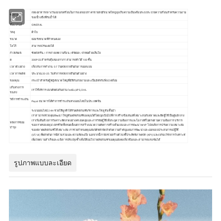
กล่องอาหารกลางวันแบบเขตร้อนในการออกแบบราคาขายส่งมีขนาดใหญ่ ถุงเก็บความเย็นพร้อมระบบระบายความร้อนสำหรับความงาม
ชื่อรายการ
ของน้ำแข็งที่กันน้ำได้
ชื่อแบรนด์
GINERAL
วัสดุ
ผ้าใบ
ขนาด
ยอมรับขนาดที่กำหนดเอง
โลโก้
สามารถปรับแต่งได้
กำลังพิมพ์
ซิลค์สกรีน / การถ่ายเทความร้อน / ดิจิตอล / ถักทอด้วยเส้นใย
ค
300PCS สำหรับหุ้นของเราเราสามารถทำได้ 100 ชิ้น
เวลาตัวอย่าง
เกี่ยวกับการทำงาน 5-7 วันหลังจากยืนยันการออกแบบ
เวลาการผลิต
ประมาณ 20-25 วันทำการหลังจากยืนยันตัวอย่าง
ของคุณ
กระเป๋าสำหรับผู้หญิงขนาดใหญ่ที่มีสีสันสวยงามและเป็นมิตรกับสิ่งแวดล้อม
เส้นทางการ
เราใช้บริการแบบติดต่อกันผ่าน FedEx,UPS, DHL
ขนส่ง
วิธีการชำระเงิน
Payal ธนาคารได้ทำการชำระเงินทางออนไลน์ในประเทศจีน
ระบบออนไลน์ 24H ช่วยให้ลูกค้าได้รับผลิตภัณฑ์บริการและโซลูชันชั้นนำ
เราสามารถช่วยคุณพัฒนา โซลูชันผลิตภัณฑ์ของคุณได้โดยมุ่งเน้นไปที่การสร้างข้อเสนอที่เหมาะสมกับตลาดและยึดผู้ใช้เป็นศูนย์กลาง
เราเริ่มต้นด้วยการวิเคราะห์ตลาดอย่างครอบคลุมและการวิจัยผู้ใช้เพื่อระบุความต้องการและโอกาสที่ไม่ตรงตามความต้องการ บริการ
หลังการซ่อม
ของเราครอบคลุมวงจรชีวิตทั้งหมดตั้งแต่การสร้างแนวความคิดการสร้างต้นแบบและการพัฒนา MVP ไปจนถึงการปรับความเหมาะสม
บำรุง
ของตลาดผลิตภัณฑ์ให้เหมาะสม เราช่วยกำหนดคุณสมบัติหลักจัดลำดับความสำคัญแผนการพัฒนาและออกแบบประสบการณ์ผู้ใช้
(UT/UI) ที่ผลักดันการมีส่วนร่วมและความพึงพอใจ นอกจากนี้เรายังช่วยสร้างตัวบ่งชี้ประสิทธิภาพหลัก (KPI) และเฟรมเวิร์กการวิเคราะห์
เพื่อวัดความสำเร็จและแจ้งการปรับปรุงซ้ำเพื่อให้แน่ใจว่าผลิตภัณฑ์ของคุณยังคงเกี่ยวข้องและสามารถแข่งขันได้
รูปภาพแบบละเอียด