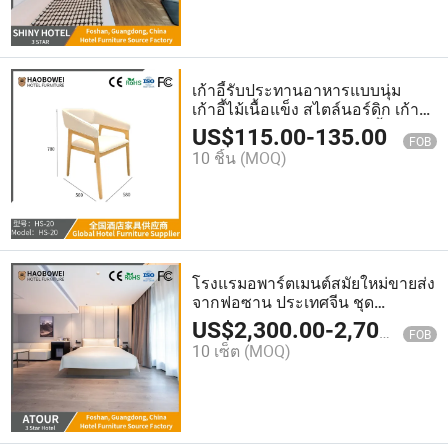
เก้าอี้รับประทานอาหารแบบนุ่ม
เก้าอี้ไม้เนื้อแข็ง สไตล์นอร์ดิก เก้าอี้
รับประทานอาหารใหม่ เก้าอี้ประเภท
US$
115.00
-
135.00
FOB
เกาหลี เก้าอี้ไม้เนื้อแข็ง เก้าอี้อ่าน
10 ชิ้น
(MOQ)
หนังสือที่บ้าน
โรงแรมอพาร์ตเมนต์สมัยใหม่ขายส่ง
จากฟอซาน ประเทศจีน ชุด
เฟอร์นิเจอร์ห้องนอนขนาดคิงไซส์
US$
2,300.00
-
2,700.00
FOB
10 เซ็ต
(MOQ)