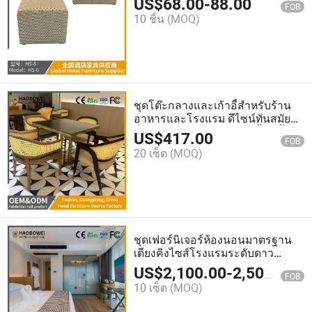
US$
68.00
-
88.00
FOB
สามารถจัดเก็บชุดเฟอร์นิเจอร์ในตู้
10 ชิ้น
(MOQ)
ได้
ชุดโต๊ะกลางและเก้าอี้สำหรับร้าน
อาหารและโรงแรม ดีไซน์ทันสมัย
ท็อปหินอ่อนเทียม ฐานเก้าอี้ไม้เนื้อ
US$
417.00
FOB
แข็ง ทนทานสำหรับเฟอร์นิเจอร์ร้าน
20 เซ็ต
(MOQ)
อาหาร โรงแรม และห้องนอน
ชุดเฟอร์นิเจอร์ห้องนอนมาตรฐาน
เตียงคิงไซส์โรงแรมระดับดาว
ขายส่ง 3
US$
2,100.00
-
2,500.00
FOB
10 เซ็ต
(MOQ)