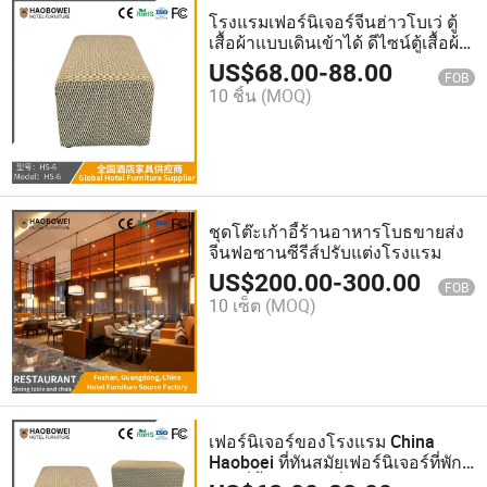
โรงแรมเฟอร์นิเจอร์จีนฮ่าวโบเว่ ตู้
เสื้อผ้าแบบเดินเข้าได้ ดีไซน์ตู้เสื้อผ้า
สีขาวรูปตัวแอลทันสมัยสำหรับห้อง
US$
68.00
-
88.00
FOB
แต่งตัว
10 ชิ้น
(MOQ)
ชุดโต๊ะเก้าอี้ร้านอาหารโบธขายส่ง
จีนฟอซานซีรีส์ปรับแต่งโรงแรม
US$
200.00
-
300.00
FOB
10 เซ็ต
(MOQ)
เฟอร์นิเจอร์ของโรงแรม China
Haoboei ที่ทันสมัยเฟอร์นิเจอร์ที่พัก
ตามที่ตั้งของโต๊ะที่พัก รองเท้า