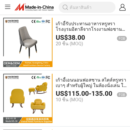
เก้าอี้รับประทานอาหารหรูหรา
โรงแรมอิตาลีจากโรงงานฟอซาน
เก้าอี้สำหรับร้านกาแฟ ห้องประชุม
US$
38.00
FOB
เก้าอี้เจรจา พนักพิงสูง เก้าอี้บรรจุ
20 ชิ้น
(MOQ)
ซอฟต์
เก้าอี้เอนนอนฟอสซาน สไตล์หรูหรา
เบาๆ สำหรับผู้ใหญ่ ในห้องนั่งเล่น ใช้
สำหรับนอนและหลับได้ สำหรับ
US$
115.00
-
135.00
FOB
บุคคลเดียว เสริมความแข็งแรง
10 ชิ้น
(MOQ)