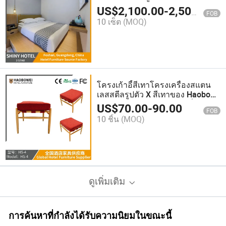
US$
2,100.00
-
2,500.00
FOB
10 เซ็ต
(MOQ)
โครงเก้าอี้สีเทาโครงเครื่องสแตน
เลสสตีลรูปตัว X สีเทาของ Haoboei
ทันสมัยสำหรับ เฟอร์นิเจอร์ที่ใช้ใน
US$
70.00
-
90.00
FOB
โรงแรม
10 ชิ้น
(MOQ)
ดูเพิ่มเติม
การค้นหาที่กำลังได้รับความนิยมในขณะนี้