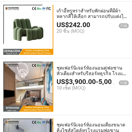
เก้าอี้หรูหราสำหรับพักผ่อนที่มีผ้า
หลากสีให้เลือก สามารถปรับแต่งได้
ตามต้องการ เฟอร์นิเจอร์ในล็อบบี้
US$
242.00
FOB
โรงแรม
20 ชิ้น
(MOQ)
ชุดเฟอร์นิเจอร์ห้องนอนคู่ฟอซาน
หัวเตียงสำหรับรีสอร์ทธุรกิจ โรงแรม
ห้าดาวที่กำหนดเอง
US$
3,900.00
-
5,000.00
FOB
10 เซ็ต
(MOQ)
ชุดเฟอร์นิเจอร์ห้องนอนเตียงขนาด
คิงไซส์สไตล์หรูโรงแรมฟอซาน