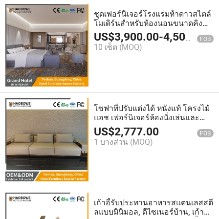
ชุดเฟอร์นิเจอร์โรงแรมห้าดาวสไตล์
โมเดิร์นสำหรับห้องนอนขนาดคิง
ไซส์แบบขายส่ง
US$
3,900.00
-
4,500.00
FOB
10 เซ็ต
(MOQ)
โซฟาที่ปรับแต่งได้ หนังแท้ โครงไม้
แอช เฟอร์นิเจอร์ห้องนั่งเล่นและ
เฟอร์นิเจอร์โรงแรม โซฟาสำหรับ
US$
2,777.00
FOB
พื้นที่สาธารณะ สบายและหรูหรา
1 บางส่วน
(MOQ)
เก้าอี้รับประทานอาหารสแตนเลสสตี
ลแบบมินิมอล, ดีไซเนอร์บ้าน, เก้าอี้