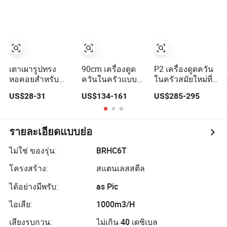
ควันติดผนังเสียง
อากาศในครัว
เบา
เครื่องดูดควัน
เตาเผารูปทรง
90cm เครื่องดูด
P2 เครื่องดูดควัน
หอคอยสำหรับ
ควันในครัวแบบด
ในครัวสมัยใหม่ที่มี
ครัวสแตนเลสสตีล
รอว์ดาวน์พร้อม
แรงดูดสูงสำหรับ
US$28-31
US$134-161
US$285-295
พร้อมฟิลเตอร์
ฮูดสแตนเลส
การทำอาหารที่
คาร์บอน
บ้าน
รายละเอียดแบบย่อ
ไม่ใช่ ของรุ่น:
BRHC6T
โครงสร้าง:
สแตนเลสสตีล
ได้อย่างมีพรับ:
as Pic
ไอเสีย:
1000m3/H
เสียงรบกวน:
ไม่เกิน 40 เดซิเบล