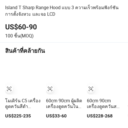
Island T Sharp Range Hood แบบ 3 ความเร็วพร้อมฟังก์ชัน
การตั้งจังหวะ และจอ LCD
US$60-90
100
ชิ้น(MOQ)
สินค้าที่คล้ายกัน
โมเดิร์น C5 เครื่อง
60cm 90cm ผู้ผลิต
60cm 90cm
ดูดควันสีดำ
เครื่องดูดควันใน
เครื่องดูดควันส
คุณภาพสูงสำหรับ
ครัวติดผนัง
แตนเลสสตีลแบบด
US$225-235
US$33-60
US$228-268
การดูดควัน 51-
ทำความสะอาด
รอว์ดาวน์สำหรับ
60dB เครื่องดูด
อัตโนมัติพัดลมดูด
ครัว