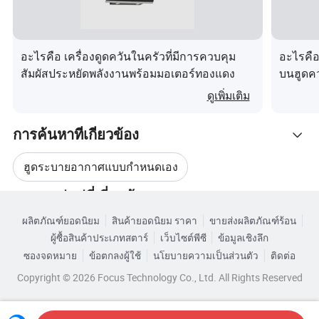
อะไรคือ เครื่องดูดควันในครัวที่มีการควบคุม
อะไรคือ
สัมผัสประหยัดพลังงานพร้อมมอเตอร์ทองแดง
บนฮูดค
ดูเพิ่มเติม
การค้นหาที่เกี่ยวข้อง
ฮูดระบายอากาศแบบกำหนดเอง
หมวดหมู่หมู่ที่เกี่ยวข้อง
ผลิตภัณฑ์เครื่องดูดควัน
ฮูดดูดอากาศไฟฟ้า
ผลิตภัณฑ์ยอดนิยม
สินค้ายอดนิยม ราคา
ขายส่งผลิตภัณฑ์ร้อน
เรียกดูตามหมวดหมู่
ผู้ซื้อสินค้าประเภทสตาร์
เว็บไซต์พีซี
ข้อมูลเชิงลึก
เตาดูดควันในครัวที่ใช้แล้ว
ฮูดดูดอากาศในครัว
ซองจดหมาย
ข้อตกลงผู้ใช้
นโยบายความเป็นส่วนตัว
ติดต่อ
Copyright © 2026 Focus Technology Co., Ltd. All Rights Reserved
Hood สแตนเลส