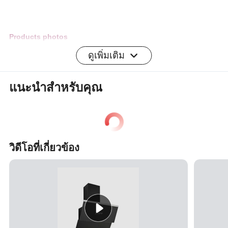
Products photos
ดูเพิ่มเติม
Our services
Every product will be tested in the factory line before packed
แนะนำสำหรับคุณ
Sample can be offered for you inspection
Carton packaging,built in foam,ensure products in good
transportation to your port
วิดีโอที่เกี่ยวข้อง
Our Certificate