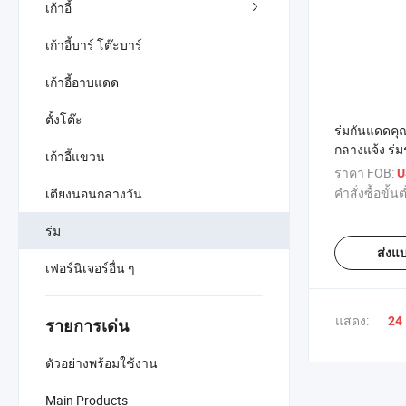
เก้าอี้
เก้าอี้บาร์ โต๊ะบาร์
เก้าอี้อาบแดด
ตั้งโต๊ะ
ร่มกันแดดคุ
กลางแจ้ง ร
เก้าอี้แขวน
ใหญ่
ราคา FOB:
U
คำสั่งซื้อขั้นต
เตียงนอนกลางวัน
ร่ม
ส่งแ
เฟอร์นิเจอร์อื่น ๆ
แสดง:
24
รายการเด่น
ตัวอย่างพร้อมใช้งาน
Main Products