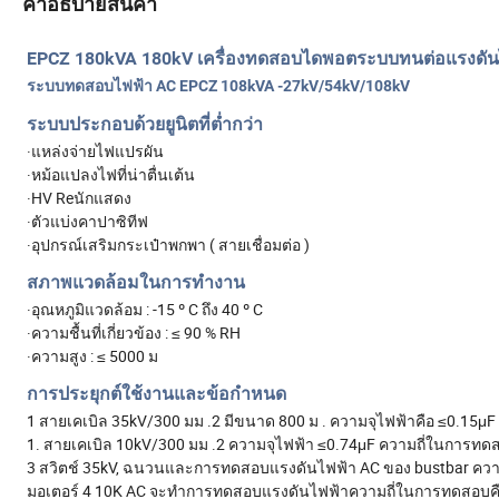
คำอธิบายสินค้า
EPCZ 180kVA 180kV เครื่องทดสอบไดพอตระบบทนต่อแรงดั
ระบบทดสอบไฟฟ้า AC EPCZ 108kVA -27kV/54kV/108kV
ระบบประกอบด้วยยูนิตที่ต่ำกว่า
·แหล่งจ่ายไฟแปรผัน
·หม้อแปลงไฟที่น่าตื่นเต้น
·HV Reนักแสดง
·ตัวแบ่งคาปาซิทีฟ
·อุปกรณ์เสริมกระเป๋าพกพา ( สายเชื่อมต่อ )
สภาพแวดล้อมในการทำงาน
·อุณหภูมิแวดล้อม : -15 º C ถึง 40 º C
·ความชื้นที่เกี่ยวข้อง : ≤ 90 % RH
·ความสูง : ≤ 5000 ม
การประยุกต์ใช้งานและข้อกำหนด
1 สายเคเบิล 35kV/300 มม .2 มีขนาด 800 ม . ความจุไฟฟ้าคือ ≤0.15μF
1. สายเคเบิล 10kV/300 มม .2 ความจุไฟฟ้า ≤0.74μF ความถี่ในการทดส
3 สวิตช์ 35kV, ฉนวนและการทดสอบแรงดันไฟฟ้า AC ของ bustbar ควา
มอเตอร์ 4 10K AC จะทำการทดสอบแรงดันไฟฟ้าความถี่ในการทดสอบคื