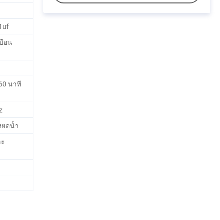
1uf
เบือน
60 นาที
z
นหยดน้ำ
ละ