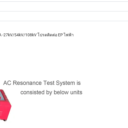
A -27kV/54kV/108kV โปรดติดต่อ EP ไฟฟ้า