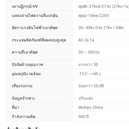
เตาปฏิกรณ์ HV
epdk- 27kva/27 kv (27kv/1a
แหล่งจ่ายไฟความถี่แปรผัน
eppz-10kw/220V
อัตราแรงดันไฟฟ้าเอาต์พุต
30~40kv 0 kv 27kv / 54kv
กระแสผลิตภัณฑ์ที่ทดสอบสูงสุด
4A 2a 1a
ความถี่เอาต์พุต
30 ~ 300 hz
ปัจจัยด้านคุณภาพ
มากกว่า 30
อุณหภูมิแวดล้อม
-15 C ~+40 c
เสียงรบกวน
น้อยกว่า 50 dB
ข้อมูลจำเพาะ
ปรับแต่ง
ที่มา
Wuhan, China
กำลังการผลิต
500 ปี