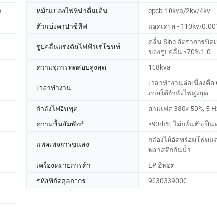
)
หม้อแปลงไฟที่น่าตื่นเต้น
epcb-10kva/2kv/4kv
ตัวแบ่งคาปาซิทีฟ
แอดเดรส - 110kv/0.00
คลื่น Sine อัตราการบิด
รูปคลื่นแรงดันไฟฟ้าเรโซนท์
ของรูปคลื่น <70% 1.0
ความจุการทดสอบสูงสุด
108kva
เวลาทำงานต่อเนื่องคือ 
เวลาทำงาน
ภายใต้กำลังไฟสูงสุด
กำลังไฟอินพุต
สามเฟส 380v 50%, 5 H
ความชื้นสัมพัทธ์
<90rh%, ไม่กลั่นตัวเป็
กล่องไม้อัดพร้อมโฟมแ
แพคเพจการขนส่ง
พลาสติกกันน้ำ
เครื่องหมายการค้า
EP ฮิพอต
รหัสพิกัดศุลกากร
9030339000