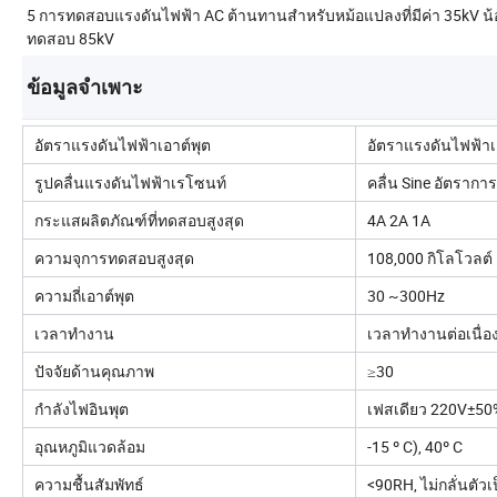
5 การทดสอบแรงดันไฟฟ้า AC ต้านทานสำหรับหม้อแปลงที่มีค่า 35kV น้
ทดสอบ 85kV
ข้อมูลจำเพาะ
อัตราแรงดันไฟฟ้าเอาต์พุต
อัตราแรงดันไฟฟ้าเอ
รูปคลื่นแรงดันไฟฟ้าเรโซนท์
คลื่น Sine อัตรากา
กระแสผลิตภัณฑ์ที่ทดสอบสูงสุด
4A 2A 1A
ความจุการทดสอบสูงสุด
108,000 กิโลโวลต์
ความถี่เอาต์พุต
30 ~300Hz
เวลาทำงาน
เวลาทำงานต่อเนื่อง
ปัจจัยด้านคุณภาพ
≥30
กำลังไฟอินพุต
เฟสเดียว 220V±50%
อุณหภูมิแวดล้อม
-15 º C), 40º C
ความชื้นสัมพัทธ์
<90RH, ไม่กลั่นตัว