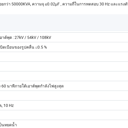
อยกว่า 50000KVA, ความจุ ≤0.02μF , ความถี่ในการทดสอบ 30 Hz และแรงด
าต์พุต : 27kV / 54kV / 108kV
รบิดเบือนของรูปคลื่น ≤0.5 %
 60 นาทีภายใต้เอาต์พุตกำลังไฟสูงสุด
, 10 Hz
เป็นหยดน้ำ