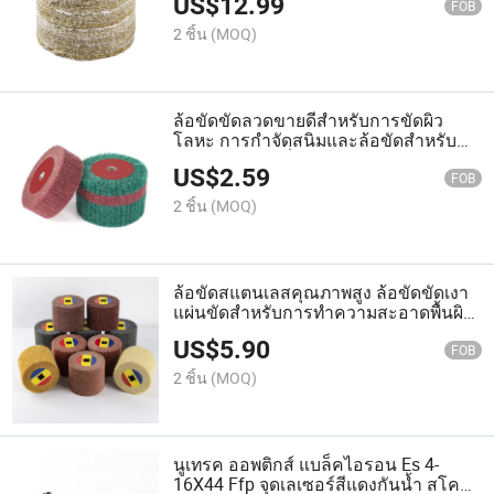
US$
12.99
FOB
2 ชิ้น
(MOQ)
ล้อขัดขัดลวดขายดีสำหรับการขัดผิว
โลหะ การกำจัดสนิมและล้อขัดสำหรับ
100 ประเภทเครื่องเจียรมุม
US$
2.59
FOB
2 ชิ้น
(MOQ)
ล้อขัดสแตนเลสคุณภาพสูง ล้อขัดขัดเงา
แผ่นขัดสำหรับการทำความสะอาดพื้นผิว
และการขัดเงา
US$
5.90
FOB
2 ชิ้น
(MOQ)
นูเทรค ออพติกส์ แบล็คไอรอน Es 4-
16X44 Ffp จุดเลเซอร์สีแดงกันน้ำ สโคป