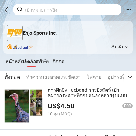
Enjo Sports Inc.
เพิ่มเติม
หน้าหลัก
ผลิตภัณฑ์
บริษัท
ติดต่อ
ทั้งหมด
ทำความสะอาดและขัดเงา
ไฟฉาย
อุปกรณ์ออปต
การฝึกยิง Tacband การยิงสัตว์ เป้า
หมายกระดาษที่ตอบสนองหลายรูปแบบ
US$
4.50
FOB
10 ถุง
(MOQ)