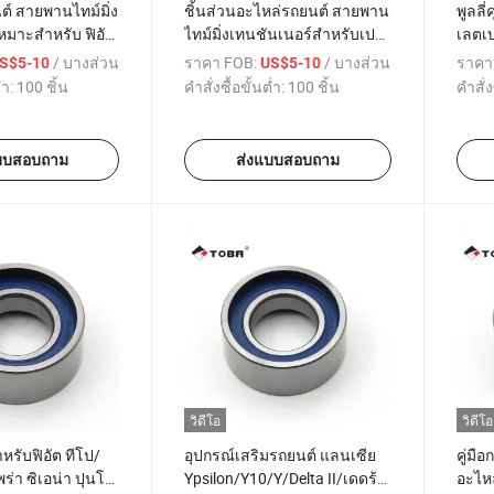
ต์ สายพานไทม์มิ่ง
ชิ้นส่วนอะไหล่รถยนต์ สายพาน
พูลลี
หมาะสำหรับ ฟิอัต
ไทม์มิ่งเทนชันเนอร์สำหรับเปอ
เลตเ
บ 1.4L อีโอเอ็ม
โยต์
ปิกอั
/ บางส่วน
ราคา FOB:
/ บางส่วน
ราคา
S$5-10
US$5-10
 9642929880
1007/106/206/306/307/Bipper/Partner
2005
่ำ:
100 ชิ้น
คำสั่งซื้อขั้นต่ำ:
100 ชิ้น
คำสั่ง
426298 082990
กล่อง 1.1/1.4L 96426298
1256
082990 ATB1016 T43023
บบสอบถาม
ส่งแบบสอบถาม
วิดีโอ
วิดีโอ
หรับฟิอัต ทีโป/
อุปกรณ์เสริมรถยนต์ แลนเซีย
คู่มื
พร่า ซิเอน่า ปุนโต
Ypsilon/Y10/Y/Delta II/เดดร้า
อะไห