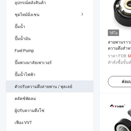
อุปกรณ์คลังสินค้า
ชุดไทม์มิ่งเชน
ปั๊มน้ำ
วิดีโอ
ปั๊มน้ำมัน
สายพานราวลิ
ความตึงสำหร
Fuel Pump
Citroen/Ber
ราคา FOB:
U
1.1/1.4/1.4
คำสั่งซื้อขั้นต
ปั๊มพวงมาลัยเพาเวอร์
082990 082
ปั๊มน้ำไฟฟ้า
ส่งแ
ตัวปรับความตึงสายพาน / พุลเลย์
คลัตช์พัดลม
ผู้ปรับความตึงโซ่
เฟือง VVT