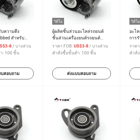
วิดีโอ
วิดีโอ
รับความตึง
ผู้ผลิตชิ้นส่วนอะไหล่รถยนต์
อะไห
bbed สำหรับ
ชิ้นส่วนเครื่องยนต์รถยนต์
การรั
รถยนต์ OEM
สายพานตึงพร้อมพูลเลย์ตึง
เครื่
/ บางส่วน
ราคา FOB:
/ บางส่วน
ราคา
S$3-8
US$3-8
62074 สำหรับ
OEM 575161 96362074
พร้อม
่ำ:
100 ชิ้น
คำสั่งซื้อขั้นต่ำ:
100 ชิ้น
คำสั่ง
 307 406 407 607
สำหรับซิตโรออง C4/C5/C8
96362
 16V
โด สำ
ซิตโร
บบสอบถาม
ส่งแบบสอบถาม