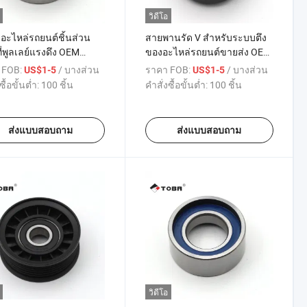
วิดีโอ
อะไหล่รถยนต์ชิ้นส่วน
สายพานรัด V สำหรับระบบตึง
่พูลเลย์แรงดึง OEM
ของอะไหล่รถยนต์ขายส่ง OEM
17 26207509 081821
8200040155 8201008780
 FOB:
/ บางส่วน
ราคา FOB:
/ บางส่วน
US$1-5
US$1-5
ับซิตโรอีน C25/CX/GS
7700868201 8200136224
ซื้อขั้นต่ำ:
100 ชิ้น
คำสั่งซื้อขั้นต่ำ:
100 ชิ้น
7700870795 สำหรับ Dacia
Logan Sandero
ส่งแบบสอบถาม
ส่งแบบสอบถาม
วิดีโอ