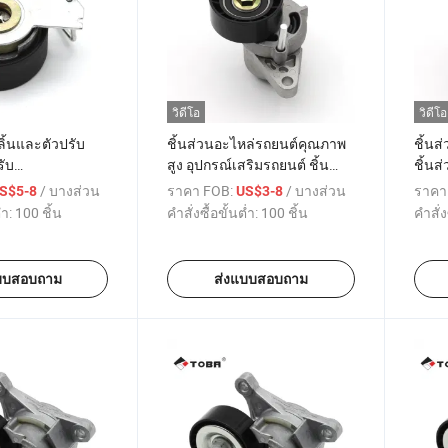
วิดีโอ
วิดีโอ
้นและตัวปรับ
ชิ้นส่วนอะไหล่รถยนต์คุณภาพ
ชิ้นส
ับ
สูง อุปกรณ์เสริมรถยนต์ ชิ้น
ชิ้นส
lingo/C2/C3I/II/Nemo/Saxo/XSARA
ส่วนเครื่องยนต์ สายพานร่องวี
สายพา
/ บางส่วน
ราคา FOB:
/ บางส่วน
ราคา
S$5-8
US$3-8
i 9642929880
และตัวตึง OEM 7700102872
OEM 
่ำ:
100 ชิ้น
คำสั่งซื้อขั้นต่ำ:
100 ชิ้น
คำสั่ง
991 96429298
8200603359 สำหรับเรโนลต์
8200
ลากูน่า สำหรับดาเซีย สำหรับนิ
แกน 
สสัน
บบสอบถาม
ส่งแบบสอบถาม