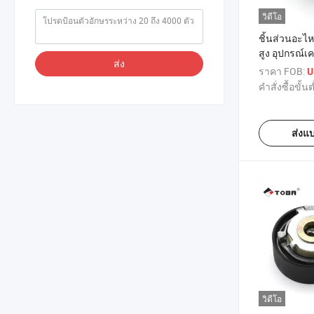
วิดีโอ
ชิ้นส่วนอะไ
สูง อุปกรณ์เค
ส่ง
ตั้งสายพานไท
ราคา FOB:
U
สาย OEM 24
คำสั่งซื้อขั้นต
Kia K2500 อ
Pregio
ส่งแ
วิดีโอ