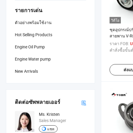
รายการเด่น
วิดีโอ
ตัวอย่างพร้อมใช้งาน
ชุดอุปกรณ์ป
Hot Selling Products
สายพาน V-Ri
เครื่องยนต์
ราคา FOB:
U
Engine Oil Pump
575161 963
คำสั่งซื้อขั้นต
Peugeot 206
Engine Water pump
806 807 2.0
ส่งแ
New Arrivals
ติดต่อซัพพลายเออร์
Ms. Kristen
Sales Manager
แชท