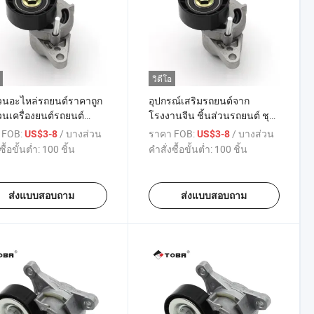
วิดีโอ
่วนอะไหล่รถยนต์ราคาถูก
อุปกรณ์เสริมรถยนต์จาก
่วนเครื่องยนต์รถยนต์
โรงงานจีน ชิ้นส่วนรถยนต์ ชุด
นตึงพร้อมพูลเลย์ตึง
ประกอบสายพานตึง OEM
 FOB:
/ บางส่วน
ราคา FOB:
/ บางส่วน
US$3-8
US$3-8
7700102872
1192500QAA 1192500QAL
ซื้อขั้นต่ำ:
100 ชิ้น
คำสั่งซื้อขั้นต่ำ:
100 ชิ้น
403954 สำหรับดาเซียโล
เหมาะสำหรับนิสสัน คูบิสตาร์ บ็
สำหรับดาเซียแซนเดโร
อกซ์ 1.6L
ส่งแบบสอบถาม
ส่งแบบสอบถาม