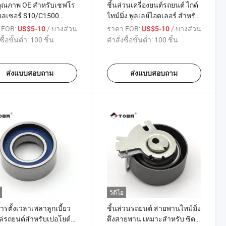
่คุณภาพ OE สำหรับเชฟโร
ชิ้นส่วนเครื่องยนต์รถยนต์ ไกด์
บลเซอร์ S10/C1500
ไทม์มิ่ง พูลเลย์ไอดเลอร์ สำหรับ
พ 4.3/Suburban 5.7 1994-
ซิตโรอีน ซิตโรอีน จีเอส
 FOB:
/ บางส่วน
ราคา FOB:
/ บางส่วน
US$5-10
US$5-10
 10239670 12456152
Break/Jumpy/GX/CX/C25
ซื้อขั้นต่ำ:
100 ชิ้น
คำสั่งซื้อขั้นต่ำ:
100 ชิ้น
1094 T38103
1.0/1.2/1.3/2.5 082917
081821 26207509
ส่งแบบสอบถาม
ส่งแบบสอบถาม
วิดีโอ
อการตั้งเวลาเพลาลูกเบี้ยว
ชิ้นส่วนรถยนต์ สายพานไทม์มิ่ง
ล่รถยนต์สำหรับเปอโยต์
ตึงสายพาน เหมาะสำหรับ ซิต