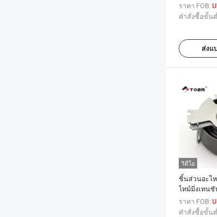
แพนด้า พาลิโอ
ราคา FOB:
U
1.0/1.2/1.3
คำสั่งซื้อขั้นต
5972277 56
ส่งแ
วิดีโอ
ชิ้นส่วนอะไ
ไทม์มิ่งเทนช
โยต์ 206/30
ราคา FOB:
U
2000-2007 
คำสั่งซื้อขั้นต