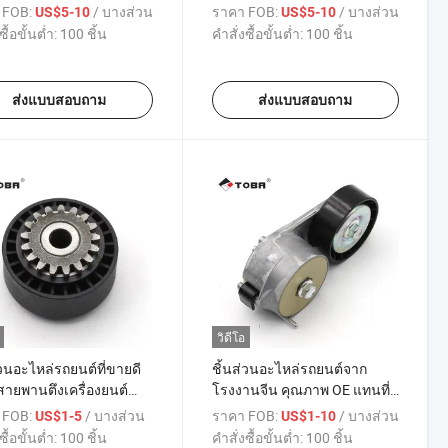
เพิร์ต เอ็กซ์เพิร์ต Box/J5
โรน เบอร์ลิงโก้ เบอร์ลิงโก้
 FOB:
/ บางส่วน
ราคา FOB:
/ บางส่วน
US$5-10
US$5-10
ง 1.6 26207509 5619217
เฟิร์ส เอ็มพีวี/ซาร่า 1.6 16V
ซื้อขั้นต่ำ:
100 ชิ้น
คำสั่งซื้อขั้นต่ำ:
100 ชิ้น
277 71740977
82982 0829C7 82982
ส่งแบบสอบถาม
ส่งแบบสอบถาม
วิดีโอ
่วนอะไหล่รถยนต์ที่ขายดี
ชิ้นส่วนอะไหล่รถยนต์จาก
ด สายพานตึงเครื่องยนต์
โรงงานจีน คุณภาพ OE แทนที่
8200040155
ตัวตึงสายพานพร้อมกับพูลลี่ตัว
 FOB:
/ บางส่วน
ราคา FOB:
/ บางส่วน
US$1-5
US$1-10
868201 8200136224
ตึงสำหรับไครสเลอร์ เดลต้า
ซื้อขั้นต่ำ:
100 ชิ้น
คำสั่งซื้อขั้นต่ำ:
100 ชิ้น