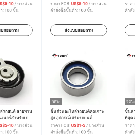
 ฟิอรีโน่ ปิ๊คอัพ
1.1/1.1/1.2/1.3/1.6
เอ็กซ์
/ บางส่วน
ราคา FOB:
/ บางส่วน
ราคา
S$5-10
US$5-10
/1.4/1.6L
71740977 082917 26207509
กล่อ
่ำ:
100 ชิ้น
คำสั่งซื้อขั้นต่ำ:
100 ชิ้น
คำสั่ง
19217 71740977
5619217 ATB2240 T41121
5972
บบสอบถาม
ส่งแบบสอบถาม
วิดีโอ
วิดีโอ
หล่รถยนต์ สายพาน
ชิ้นส่วนอะไหล่รถยนต์คุณภาพ
ชิ้นส
ันเนอร์สำหรับเปอ
สูง อุปกรณ์เสริมรถยนต์
ที่สุ
7/Partner 1.6 16V
สายพานขับ สายพานไทม์มิ่ง ต
OEM 
/ บางส่วน
ราคา FOB:
/ บางส่วน
ราคา
S$5-10
US$1-5
82982 0829C7
tensioner pulley OEM
7700
่ำ:
100 ชิ้น
คำสั่งซื้อขั้นต่ำ:
100 ชิ้น
คำสั่ง