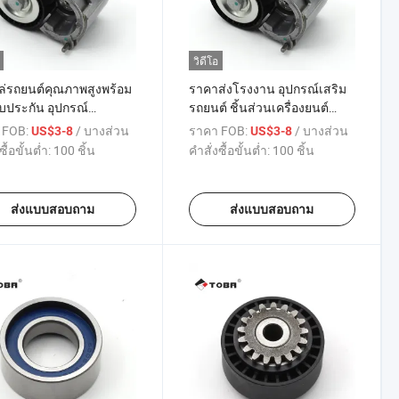
วิดีโอ
ล่รถยนต์คุณภาพสูงพร้อม
ราคาส่งโรงงาน อุปกรณ์เสริม
บประกัน อุปกรณ์
รถยนต์ ชิ้นส่วนเครื่องยนต์
องยนต์รถยนต์ สายพานตึง
รถยนต์ สายพานเครื่องกำเนิด
 FOB:
/ บางส่วน
ราคา FOB:
/ บางส่วน
US$3-8
US$3-8
พูลเลย์ใหม่ OEM
ไฟฟ้า พร้อมพูลเลย์ปรับความ
ซื้อขั้นต่ำ:
100 ชิ้น
คำสั่งซื้อขั้นต่ำ:
100 ชิ้น
07480 สำหรับฟิอัต สกู
ตึง OEM 9636207480 สำหรับ
หรับเปอโยต์ 206 สำหรับ
Lancia Phedra Zeta
ออง จัมปี
ส่งแบบสอบถาม
ส่งแบบสอบถาม