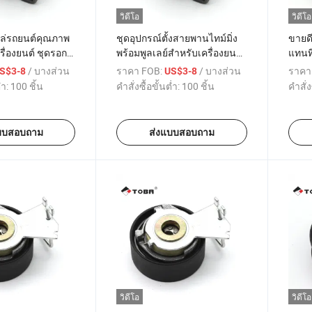
วิดีโอ
วิดีโอ
หล่รถยนต์คุณภาพ
ชุดอุปกรณ์ตั้งสายพานไทม์มิ่ง
ขายดี
รื่องยนต์ ชุดรอก
พร้อมพูลเลย์สำหรับเครื่องยนต์
แทนที
ม์มิ่งพร้อมรอกตั้ง
รถยนต์ OEM MD050135
0829
/ บางส่วน
ราคา FOB:
/ บางส่วน
ราคา
S$3-8
US$3-8
31742000 สำหรับ
MD329625 2431742000
สำหร
่ำ:
100 ชิ้น
คำสั่งซื้อขั้นต่ำ:
100 ชิ้น
คำสั่ง
ุปกรณ์เสริมรถยนต์
สำหรับรถยนต์มิตซูบิชิ
L200/L300/L400
บบสอบถาม
ส่งแบบสอบถาม
วิดีโอ
วิดีโอ