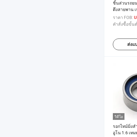
ชิ้นส่วนรถยน
ตึงสายพาน เ
ฟิออรีโน คิวโ
ราคา FOB:
U
9400829909
คำสั่งซื้อขั้นต
ATB1016 96
ส่งแ
วิดีโอ
รอกไทม์มิ่งสำ
อูโน 1.6 เทม