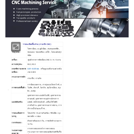
รายละเอียดชิ้นส่วน ( งานกลึง CNC )
ไททาเนียม , อะลูมิเนียม , สแตนเลสสตีล ,
วัสดุโลหะ :
ทองแดง / ทองเหลือง , เหล็ก , โลหะผสมทุก
ชนิด
เครื่อง :
ศูนย์กลางการตัดเฉือน CNC 3 / 4 / 5 แกน
ความขรุขระ :
R0.2, R3.2
เกณฑ์ความคลาด
0.01~0.05 มม
. หรือดูแบบสั่งงานอย่างเข้ม
เคลื่อน :
งวด 0.005
กระบวนการหลัก
งานกลึง / งานกัด
:
การฉีดแบบทราย , การจุ่มแบบโพลาไรซ์ , อ
การตกแต่งพื้นผิว :
โนดิซ , สังกะสี , นิกเกิล , ชุบโครเมียม , ชุบ
ผิว , อบชุบ
อุตสาหกรรมระบบอัตโนมัติ , อุตสาหกรรม
ยานยนต์ , อุตสาหกรรมอุปกรณ์ทางการ
แอปพลิเคชัน :
แพทย์ , อิเล็กทรอนิกส์ , เครื่องใช้ไฟฟ้า
ภายในบ้าน , อุตสาหกรรมอากาศยาน , การ
สำรวจน้ำมันและก๊าซ ...
รายละเอียดการ
โฟม EPE/ กระดาษกันสนิม / ฟิล์มยืด / ถุง
บรรจุ :
พลาสติก + กล่อง
ตัวอย่างต้นแบบ 5 วัน , การผลิตจำนวนมาก :
เวลาส่งมอบ :
14 วัน
การตรวจสอบขาเข้าการตรวจสอบ
ระบบควบคุม
กระบวนการการตรวจสอบผลิตภัณฑ์ที่เสร็จ
คุณภาพ :