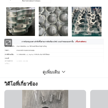
สิ้นการตรวจสอบการส่งมอบ
เราสนับสนุนเฉพาะคำสั่งชิ้นส่วนการตัดเฉือน CNC แบบกำหนดเองเท่านั้น
( ชิ้นส่วนพิเศษ )
บริการของเรา :
ส่วนการตัดเฉือน CNC ที่ปรับแต่งได้ของวัสดุส่วนใหญ่
ราคา :
ตามแบบสั่งงานออกแบบของคุณ
การชำระเงิน :
T/T, บัตรเครดิต , LC, PayPal, การรับประกันการค้าทั้งหมด
เกณฑ์
ความคลาด
+/- 0.005 - 0.01 มม
. High Quality - อะไหล่สำหรับงานกัดที่ปรับแต่งได้แบบมืออาชีพ ชิ้นส่วนงานกัด CNC อะลูมิเนียม
เคลื่อน :
ความขรุขระ
R0.2 - R3.2 / สามารถปรับแต่งได้ด้วย
ดูเพิ่มเติม
ของพื้นผิว :
บรรจุภัณฑ์ :
โฟม EPE/ กระดาษกันสนิม / ฟิล์มยืด / ถุงพลาสติก + กล่อง
เวลาตัวอย่าง :
ใน ช่วงเวลาประมาณ 5 วันทำการ
ในงานกัดที่มีคุณภาพสูงได้รับการปรับแต่งให้เป็นมืออาชีพ ชิ้นส่วนงานกัด CNC อะลูมิเนียม
วิดีโอที่เกี่ยวข้อง
การเก็บตัวอย่าง
DHL FedEx FedEx UPS และ etc.High
Quality - High Quality - High Qualized analysed CParts - งานกัด CNC แบบมืออาชีพ
:
รูปภาพตัวอย่างต่อไปนี้สำหรับหน้าของคุณเท่านั้น หากคุณไม่ มีแบบสั่งงานการออกแบบทีมวิศวกรของเราสามารถนำเสนอแบบสั่งงานการออกแบบตามความ
ประโยชน์อื่นๆ :
คิดของคุณหรือขึ้นอยู่กับการออกแบบของคุณเพื่อนำเสนอแนวคิดที่ปรับปรุงให้ดีขึ้น
การรับประกัน :
เรารับผิดชอบต่อปัญหาคุณภาพ 100 % และ การจัดส่งที่รวดเร็ว