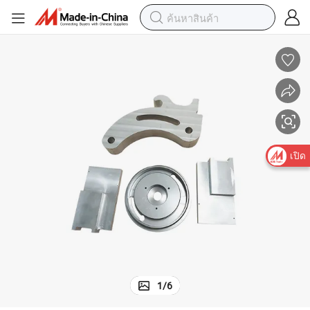
เปิด
1
/
6