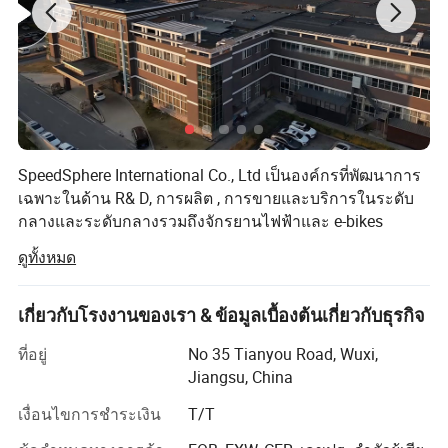
SpeedSphere International Co., Ltd เป็นองค์กรที่พัฒนาการ
เฉพาะในด้าน R& D, การผลิต , การขายและบริการในระดับ
กลางและระดับกลางรวมถึงจักรยานไฟฟ้าและ e-bikes
ดูทั้งหมด
เรารักษามาตรฐานด้านคุณภาพผลิตภัณฑ์และบริการหลัง
การขายไว้เสมอและได้รับการรับรองมาตรฐาน ISO 9001
เกี่ยวกับโรงงานของเรา & ข้อมูลเบื้องต้นเกี่ยวกับธุรกิจ
เรามุ่งเน้นการออกแบบที่โดดเด่นและยานพาหนะ
อิเล็กทรอนิกส์ที่เป็นมิตรกับสิ่งแวดล้อม R&D ผลิตภัณฑ์ทั้งหมด
ที่อยู่
No 35 Tianyou Road, Wuxi,
ของเราส่งออกไปยังประเทศต่างๆเช่นเกาหลีไทยอิตาลี
Jiangsu, China
เนเธอร์แลนด์ฝรั่งเศส สหราชอาณาจักร , เยอรมนี , อเมริกา ,
แคนาดา , เม็กซิโก บราซิลฯลฯ
เงื่อนไขการชำระเงิน
T/T