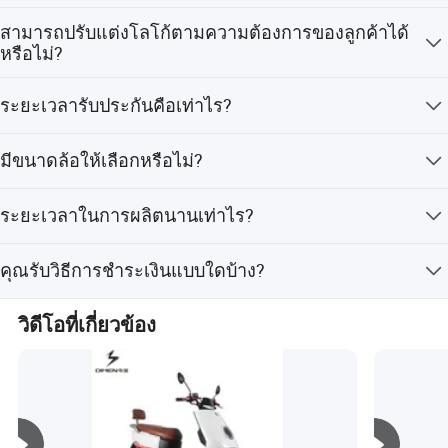
นิยามใหม่ของการสื่อสารเคลื่อนที่ในเมืองและทำให้ชีวิตดีขึ้น
ระยะทางที่วิ่งได้สูงสุดคือมากกว่า 60 กิโลเมตร เมื่อใช้
สามารถปรับแต่งโลโก้ตามความต้องการของลูกค้าได้
แบตเตอรี่ขนาด 60 โวลต์
นับตั้งแต่ก่อตั้งบริษัท SS มุ่งมั่นที่จะสร้างผลิตภัณฑ์ที่มี
หรือไม่?
คุณสมบัติโดดเด่นเป็นพิเศษในจิตวิญญาณของ " ความทุ่มเท
ความอุตสาหะความอุตสาหะความอุตสาหะและความ
ได้ เรามีบริการปรับแต่งโลโก้ตามความต้องการของลูกค้า
ระยะเวลารับประกันคือเท่าไร?
(OEM)
ขอบคุณผลิตภัณฑ์ของเราส่งออกไปยังประเทศต่างๆเช่น
เกาหลีไทยอิตาลีดัตช์ฝรั่งเศส สหราชอาณาจักร , เยอรมัน ,
เรามีการรับประกันหนึ่งปี สำหรับบริการหลังการขาย
อเมริกา , แคนาดา , เม็กซิโก บราซิลฯลฯเราขอนิยามใหม่ของ
มีขนาดล้อให้เลือกหรือไม่?
การเคลื่อนไหวในเมืองและปรับปรุงคุณภาพชีวิตของผู้คน เรา
จักรยานมีให้เลือกทั้งล้อขนาด 10 นิ้ว และ 12 นิ้ว
มอบประสบการณ์ที่ดีที่สุดแก่ลูกค้าของเราเมื่อซื้อผลิตภัณฑ์
ระยะเวลาในการผลิตนานเท่าไร?
ใดๆของเราและเรารักษามาตรฐานระดับสูงของผลิตภัณฑ์
และบริการหลังการขายเสมอและได้รับการรับรองมาตรฐาน
ในช่วงฤดูที่มีความต้องการสูง ระยะเวลาในการผลิตคือ 1-3
คุณรับวิธีการชำระเงินแบบใดบ้าง?
ISO 9001, ผลิตภัณฑ์ทั้งหมดของเราเป็นไปตามมาตรฐาน EEC
เดือน และในช่วงนอกฤดูคือหนึ่งเดือน
standard dot, มาตรฐาน KC, มาตรฐาน PSE
เรายอมรับการชำระเงินผ่านการโอนเงินทางโทรเลข (T/T)
วิดีโอที่เกี่ยวข้อง
รายละเอียดโรงงาน :
ถนนเทียนจินยู , อู๋ซี , เจียงซู , สาธารณรัฐประชาชนจีน
ซึ่งเป็นถนนที่ตั้งของโรงงาน : ไม่มี 35 ถนนที่จะนำไปสู่การส่ง
ออกได้ทุกที่และเอื้อต่อการส่งออก
จักรยานจัดส่งไฟฟ้าพื้นฐานนี้เน้นเรื่องความคุ้มค่าและ