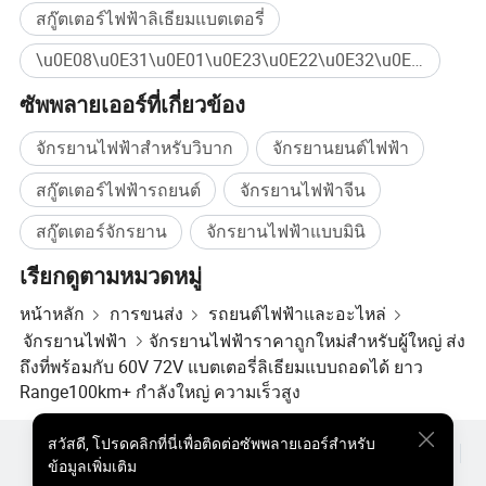
หมายเลขประจำเครื่อง SGS หมายเลข : QIP-ASI1214864
ใช้เชื้อเพลิงเป็นศูนย์และต้องการการบำรุงรักษาน้อยที่สุด ( 
สกู๊ตเตอร์ไฟฟ้าลิเธียมแบตเตอรี่
รายงานหมายเลข
ไม่มีการเปลี่ยนน้ำมันหรือการปรับสภาพเครื่องยนต์ ) ช่วย
\u0E08\u0E31\u0E01\u0E23\u0E22\u0E32\u0E19\u0E44\u0E1F\u0E1F\u0E49\u0E32 ซื้อจำนวนมาก
ประหยัดค่าใช้จ่ายในการดำเนินการของผู้ขับขี่ได้ถึง 500 
ใบอนุญาตธุรกิจการตรวจสอบ : 913205MAEF1GX7:
ซัพพลายเออร์ที่เกี่ยวข้อง
ดอลลาร์ต่อเดือน นอกจากนั้นสกู๊ตเตอร์บริการที่เหมาะสม
สิทธิบัตร zl 2020 2 2378477.7 zl 2020 2 2378478.1 zl
สำหรับงานยังจัดให้บริการความโดดเด่นเช่นยางที่ทนทาน
2020 3 0606984.5 zl 2020 2 2378577 X
จักรยานไฟฟ้าสำหรับวิบาก
จักรยานยนต์ไฟฟ้า
สำหรับถนนที่ขรุขระของเมืองและที่นั่งที่สะดวกสบายสำหรับ
สกู๊ตเตอร์ไฟฟ้ารถยนต์
จักรยานไฟฟ้าจีน
ระยะเวลาหลายชั่วโมงของการขี่จักรยานรายละเอียดเล็ก
น้อยที่สร้างความแตกต่างอย่างมากในการทำงานประจำวัน
สกู๊ตเตอร์จักรยาน
จักรยานไฟฟ้าแบบมินิ
ของนักขี่ 
เรียกดูตามหมวดหมู่
นอกจากนี้ในยุคที่เมืองต่างๆกำลังผลักดันให้เกิดการขนส่งที่
หน้าหลัก
การขนส่ง
รถยนต์ไฟฟ้าและอะไหล่
เป็นมิตรต่อสิ่งแวดล้อมมากขึ้นรถขับเคลื่อนสองล้อไฟฟ้ายัง
จักรยานไฟฟ้า
จักรยานไฟฟ้าราคาถูกใหม่สำหรับผู้ใหญ่ ส่ง
สอดคล้องกับนโยบายที่เป็นมิตรกับสิ่งแวดล้อมอีกด้วย พื้นที่
ถึงที่พร้อมกับ 60V 72V แบตเตอรี่ลิเธียมแบบถอดได้ ยาว
เมืองจำนวนมากจัดให้บริการสิ่งจูงใจสำหรับการใช้ยาน
Range100km+ กำลังใหญ่ ความเร็วสูง
พาหนะไฟฟ้าเช่นที่จอดรถแบบไม่เสียค่าบริการหรือการเข้า
ถึงเขตพื้นที่ที่มีการจำกัดสิทธิประโยชน์ที่ช่วยเพิ่มมูลค่าของ
สวัสดี
,
โปรดคลิกที่นี่เพื่อติดต่อซัพพลายเออร์สำหรับ
ผลิตภัณฑ์ยอดนิยม
สินค้ายอดนิยม ราคา
ขายส่งผลิตภัณฑ์ร้อน
ข้อมูลเพิ่มเติม
สกูตเตอร์ไฟฟ้าและจักรยานไฟฟ้าสำหรับการจัดส่ง สำหรับ
ผู้ซื้อสินค้าประเภทสตาร์
เว็บไซต์พีซี
ข้อมูลเชิงลึก