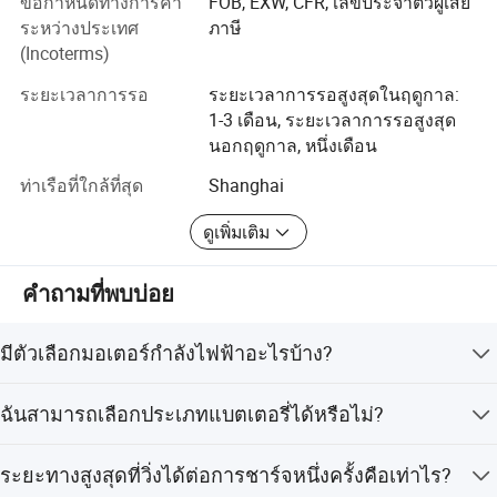
ข้อกำหนดทางการค้า
FOB, EXW, CFR, เลขประจำตัวผู้เสีย
เราหวังว่าจะร่วมงานกับคุณในระยะใกล้ต่อไป
ระหว่างประเทศ
ภาษี
นับจากการสร้างขึ้นมา SpeedSphere มุ่งมั่นที่จะสร้างงานตัด
(Incoterms)
แต่งด้วยเทคโนโลยีที่สูงคุณภาพที่ยอดเยี่ยมชื่อเสียงที่ดีและ
ระยะเวลาการรอ
ระยะเวลาการรอสูงสุดในฤดูกาล:
การยอมรับที่กว้างไกลและสร้างทีมบริการด้วยความไม่ใส่ใจ
1-3 เดือน, ระยะเวลาการรอสูงสุด
อันโดดเด่นในจิตวิญญาณของ " การอุทิศการคงอยู่และความ
นอกฤดูกาล, หนึ่งเดือน
ไม่คิดมูลค่า "
ข้อมูลจำเพาะ
แบตเตอรี่ตะกั่วกรด
แบตเตอรีรุ่น LlaE
ท่าเรือที่ใกล้ที่สุด
Shanghai
แบตเตอรี่
60V32AH
60V48AH
ผลิตภัณฑ์ของเราใช้เครื่องจักรพื้นฐานสองชนิดได้แก่สกูต
เตอร์ไฟฟ้าและรถจักรยานยนต์ไฟฟ้า
มอเตอร์
กำลังไฟ 800W 1500 วัตต์ 1200 วัตต์
กำลังไฟ 800W 1500 วัตต์ 1200 วัตต์
ดูเพิ่มเติม
ขนาด
10 นิ้ว 12 นิ้ว
10 นิ้ว 12 นิ้ว
ผลิตภัณฑ์ระดับไฮเอนด์และระดับกลาง
BBS
ไม่
ใช่
คำถามที่พบบ่อย
ทั้งหมดของผลิตภัณฑ์ของเราเป็นไปตามมาตรฐาน EEC เช่น
มาตรฐาน EEC, DOT standard, KC standard, มาตรฐาน
มีตัวเลือกมอเตอร์กำลังไฟฟ้าอะไรบ้าง?
PSE...
เรามีมอเตอร์แบบไร้แปรงถ่าน (brushless motor) ให้เลือก
รถยนต์ไฟฟ้าเป็นผู้ให้บริการชั้นนำของโลกด้านโซลูชั่นการ
ฉันสามารถเลือกประเภทแบตเตอรี่ได้หรือไม่?
หลายขนาด ได้แก่ 800 วัตต์, 1000 วัตต์, 1200 วัตต์, 1500
สื่อสารเคลื่อนที่ในเมืองที่ชาญฉลาดและ SS มุ่งมั่นที่จะให้
วัตต์ และ 2000 วัตต์
บริการลูกค้าทั่วโลกอย่างต่อเนื่องด้วยยานพาหนะเคลื่อนที่ใน
ได้ คุณสามารถเลือกได้ระหว่างแบตเตอรี่ลิเธียม หรือ
ระยะทางสูงสุดที่วิ่งได้ต่อการชาร์จหนึ่งครั้งคือเท่าไร?
เมืองที่ชาญฉลาดและเป็นมิตรต่อสิ่งแวดล้อมมากขึ้นเพื่อ
แบตเตอรี่ตะกั่ว-กรด