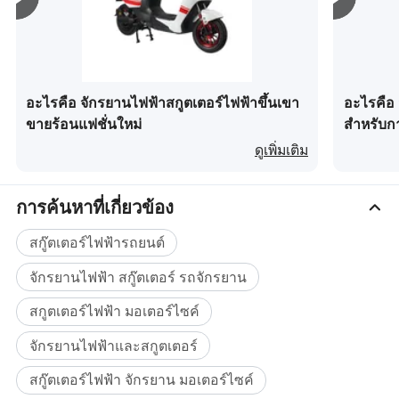
ความสามารถด้านการผลิตของ R&D: แบรนด์ของตนเอง ,
ประโยชน์ใช้สอย ไม่หรูหราแต่ประสิทธิภาพที่เชื่อถือได้ใน
ODM,
ราคาที่คุ้มค่า ใช้งานและบำรุงรักษาได้ง่ายสร้างมาเพื่อการ
บดแบบส่งมอบประจำวัน กะทัดรัดแต่มีความสามารถเพียงพอ
หมายเลข OEM ของ R& D พนักงาน : 6
สำหรับการสั่งซื้อช่วยให้คุณสามารถทำสิ่งต่างๆได้อย่าง
อะไรคือ จักรยานไฟฟ้าสกูตเตอร์ไฟฟ้าขึ้นเขา
อะไรคือ 
จำนวนสายการผลิต : 2
ขายร้อนแฟชั่นใหม่
สำหรับกา
ง่ายดายคุณจึงให้ความสำคัญกับการรับสินค้าไม่จำเป็นต้อง
เมืองพร
มูลค่าการผลิตต่อปี : 2.5 ล้านดอลลาร์สหรัฐฯ - 5 ล้าน
ดูเพิ่มเติม
คิดหาคุณสมบัติพิเศษเพิ่มเติม ใช้งานได้ดีราคาไม่แพงและ
45km/H ค
ดอลลาร์สหรัฐฯ
พร้อมทำงาน 
การผลิตประจำวัน :
การค้นหาที่เกี่ยวข้อง
ทำไมการสื่อสารเคลื่อนที่ของการส่งจึงขึ้นอยู่กับ
ประเภทธุรกิจ 300PCs : ผู้ผลิต / โรงงาน
สกู๊ตเตอร์ไฟฟ้ารถยนต์
รถสองล้อไฟฟ้า 
ผลิตภัณฑ์หลัก : สกู๊ตเตอร์ไฟฟ้ารถจักรยานยนต์ปี
จักรยานไฟฟ้า สกู๊ตเตอร์ รถจักรยาน
ความคล่องตัวในการส่งมอบไม่ได้เป็นแค่เพียงการ
แห่งการก่อตั้ง : 2015
สกูตเตอร์ไฟฟ้า มอเตอร์ไซค์
เปลี่ยนแปลงอย่างรวดเร็วแต่เป็นเรื่องของความสอดคล้อง
ความคุ้มค่าและความสามารถในการปรับตัว สกูตเตอร์ไฟฟ้า
ระบบการจัดการ : ISO9001:
จักรยานไฟฟ้าและสกูตเตอร์
และจักรยานไฟฟ้ามีความเป็นเลิศในด้านต่างๆเหล่านี้ เมื่อ
การผลิตแบบ OEM : ใช่
สกู๊ตเตอร์ไฟฟ้า จักรยาน มอเตอร์ไซค์
เทียบกับสกูตเตอร์ที่ใช้พลังงานก๊าซทำให้มีค่าใช้จ่ายในการ