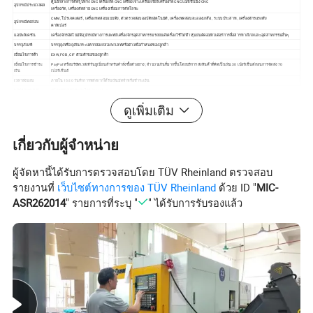
ศูนย์กลางการตัดรูปทรง CNC เครื่องกัด CNC เครื่องเจาะเครื่องเจียรเครื่องกัด CNC แมชชีนนิ่ง CNC
อุปกรณ์ประมวลผล
เครื่องกัด , เครื่องตัดสาย CNC เครื่องเชื่อมการตัดโลหะ
CMM, โปรเจคเตอร์ , เครื่องทดสอบแบบดึง , ตัวตรวจสอบออปติกอัตโนมัติ , เครื่องทดสอบละอองเกลือ , ระบบประสาท , เครื่องจักรแรงดึง
อุปกรณ์ทดสอบ
คาลิเปอร์
แอปพลิเคชัน
เครื่องจักรอัตโนมัติอุปกรณ์ทางการแพทย์เครื่องจักรอุตสาหกรรมรถยนต์เครื่องใช้ไฟฟ้า หุ่นยนต์คอมพิวเตอร์การสื่อสารทางไกลและอุตสาหกรรมอื่นๆ
บรรจุภัณฑ์
บรรจุถุงหรือถุงกันกระแทกกล่องกล่องพาเลทหรือตามข้อกำหนดของลูกค้า
เงื่อนไขการค้า
EXW, FOB, CIF ตามคำขอของลูกค้า
เงื่อนไขการชำระ
PayPal หรือบริษัทเวสเทิร์นยูเนี่ยนสำหรับคำสั่งซื้อตัวอย่าง ; จำนวนเงินที่มากขึ้นโดยบริการส่งสินค้าที่คิดเป็นเงิน 30 เปอร์เซ็นต์ก่อนการจัดส่ง 70
เงิน
เปอร์เซ็นต์
เวลาส่งมอบ
ภายใน 15-20 วันทำการหลังจากได้รับเงินมัดจำหรือชำระเงิน
พอร์ตการขนส่ง
อุปกรณ์ควบคุมระยะไกล Shenzhen
ดูเพิ่มเติม
เกี่ยวกับผู้จำหน่าย
ผู้จัดหานี้ได้รับการตรวจสอบโดย TÜV Rheinland ตรวจสอบ
รายงานที่
เว็บไซต์ทางการของ TÜV Rheinland
ด้วย ID "
MIC-
ASR262014
" รายการที่ระบุ "
" ได้รับการรับรองแล้ว