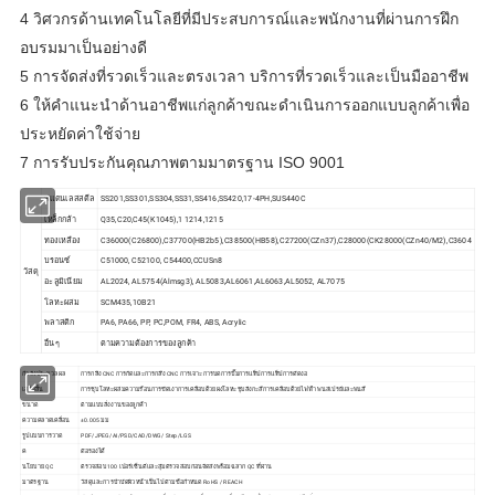
4 วิศวกรด้านเทคโนโลยีที่มีประสบการณ์และพนักงานที่ผ่านการฝึก
อบรมมาเป็นอย่างดี
5 การจัดส่งที่รวดเร็วและตรงเวลา บริการที่รวดเร็วและเป็นมืออาชีพ
6 ให้คำแนะนำด้านอาชีพแก่ลูกค้าขณะดำเนินการออกแบบลูกค้าเพื่อ
ประหยัดค่าใช้จ่าย
7 การรับประกันคุณภาพตามมาตรฐาน ISO 9001
สแตนเลสสตีล
SS201,SS301,SS304,SS31,SS416,SS420,17-4PH,SUS440C
เหล็กกล้า
Q35,C20,C45(K1045),1 1214,1215
ทองเหลือง
C36000(C26800),C37700(HB2b5),C38500(HB58),C27200(CZn37),C28000(CK28000(CZn40/M2),C3604
บรอนซ์
C51000, C52100, C54400,CCUSn8
วัสดุ
อะลูมิเนียม
AL2024, AL5754(Almsg3), AL5083,AL6061,AL6063,AL5052, AL7075
โลหะผสม
SCM435,10B21
พลาสติก
PA6, PA66, PP, PC,POM, FR4, ABS, Acrylic
อื่นๆ
ตามความต้องการของลูกค้า
กำลังประมวลผล
การกลึง CNC การกัดและการกลึง CNC การเจาะการบดการปั๊มการแท็ปการแท็ปการดัดงอ
เสร็จสิ้น
การชุบโลหะผสมความร้อนการขัดเงาการเคลือบด้วยผงโลหะชุบสังกะสีการเคลือบด้วยไฟฟ้า พ่นสเปรย์และพ่นสี
ขนาด
ตามแบบสั่งงานของลูกค้า
ความคลาดเคลื่อน
±0.005 มม
รูปแบบการวาด
PDF/JPEG/AI/PSD/CAD/DWG/ Step/LGS
ค
ต่อรองได้
นโยบาย QC
ตรวจสอบ 100 เปอร์เซ็นต์และสุ่มตรวจสอบก่อนจัดส่งพร้อมฉลาก QC ที่ผ่าน
มาตรฐาน
วัสดุและการบำบัดผิวหน้าเป็นไปตามข้อกำหนด RoHS / REACH