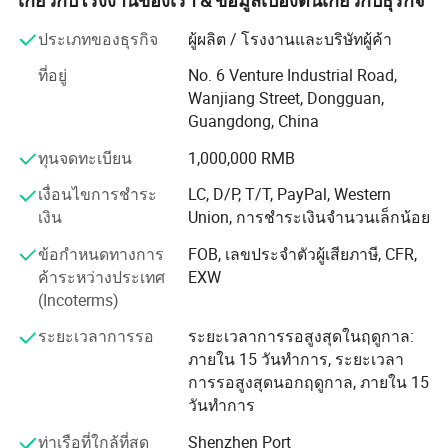
มากกว่า 50 คนในระบบการผลิตซึ่งรวมถึงความสามารถทาง
ประเภทของธุรกิจ
ผู้ผลิต / โรงงานและบริษัทผู้ค้า
เทคนิคขั้นกลางและระดับอาวุโสกว่า 40 รายการ บริษัท
ที่อยู่
No. 6 Venture Industrial Road,
มีการดำเนินการด้านฮาร์ดแวร์กางเกงที่มีความเที่ยงตรงใน
Wanjiang Street, Dongguan,
หลายอุตสาหกรรมรวมถึงฮาร์ดแวร์รถยนต์เครื่องยนต์เครื่อง
Guangdong, China
ใช้เครื่องยนต์ 30 เครื่องใช้ในการบินอวกาศอากาศยาน
เครื่องจักรวิศวกรรม อุตสาหกรรมการแพทย์เครื่องจักร
ทุนจดทะเบียน
1,000,000 RMB
อาหารอุปกรณ์การออกบัตรพลังงานแบบใหม่เครื่องมือและ
เงื่อนไขการชำระ
LC, D/P, T/T, PayPal, Western
มิเตอร์เครื่องมือวัดความแม่นยำและเครื่องมือฮาร์ดแวร์ ใน
เงิน
Union, การชำระเงินจำนวนเล็กน้อย
IME เดียวกันนั้นเรายังให้เครื่องมืออุปกรณ์ติดตั้งแม่พิมพ์การ
ออกแบบและการผลิตที่แม่นยำการผลิตวัสดุแบบพิเศษโดย
ข้อกำหนดทางการ
FOB, เลขประจำตัวผู้เสียภาษี, CFR,
เฉลี่ยเช่นเซรามิกอัลลอยและอุปกรณ์ระบบอัตโนมัติที่
ค้าระหว่างประเทศ
EXW
ต้องการการดีบักการติดตั้งและการบำรุงรักษาและการ
(Incoterms)
ปรับปรุงอุปกรณ์การผลิต ในด้านการผลิตเราควบคุมหมึกพิมพ์
ของผลิตภัณฑ์อย่างเคร่งครัดตาม 1S09001: 2015 การ
ระยะเวลาการรอ
ระยะเวลาการรอสูงสุดในฤดูกาล:
จัดการที่ดีช่วยให้มั่นใจได้ถึงประสิทธิภาพของผลิตภัณฑ์และ
ภายใน 15 วันทำการ, ระยะเวลา
ความไม่เหมาะสม ในขณะเดียวกันบริษัทยังได้จำหน่ายระบบ
การรอสูงสุดนอกฤดูกาล, ภายใน 15
การจัดการดิจิตอล (ERP) เพื่อปรับปรุงระบบการจัดการข้อมูล
วันทำการ
ระหว่างประเทศที่มีประสิทธิภาพและระบบการจัดการการ
ท่าเรือที่ใกล้ที่สุด
Shenzhen Port