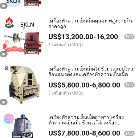
เครื่องทำความเย็นเม็ดคุณภาพสูงขายใน
ราคาถูก
US$
13,200.00
-
16,200.00
FOB
1 เตรียมตัว
(MOQ)
เครื่องทำความเย็นเม็ดไม้ชีวมวลแบบไหล
ย้อนแนวตั้งและเครื่องทำความเย็นเม็ด
อาหารสัตว์
US$
5,800.00
-
6,800.00
FOB
1 เตรียมตัว
(MOQ)
เครื่องทำความเย็นเม็ดอาหาร เครื่อง
ทำความเย็นเม็ดชีวมวลไม้ เครื่อง
ทำความเย็นเม็ดอาหารสัตว์ เครื่อง
US$
7,800.00
-
8,600.00
ทำความเย็นแบบไหลย้อนกลับ
FOB