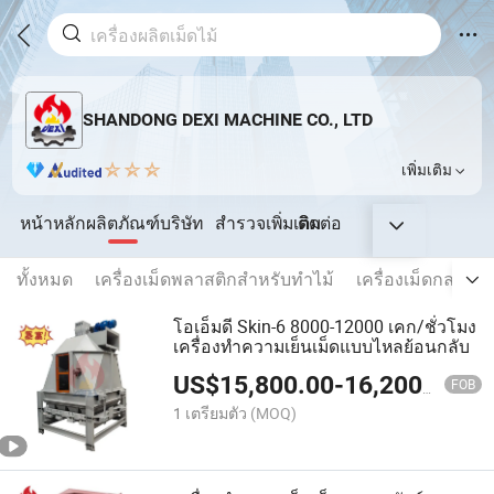
SHANDONG DEXI MACHINE CO., LTD
เพิ่มเติม
หน้าหลัก
ผลิตภัณฑ์
บริษัท
สำรวจเพิ่มเติม
ติดต่อ
ทั้งหมด
เครื่องเม็ดพลาสติกสำหรับทำไม้
เครื่องเม็ดกลมป้อ
โอเอ็มดี Skin-6 8000-12000 เคก/ชั่วโมง
เครื่องทำความเย็นเม็ดแบบไหลย้อนกลับ
US$
15,800.00
-
16,200.00
FOB
1 เตรียมตัว
(MOQ)