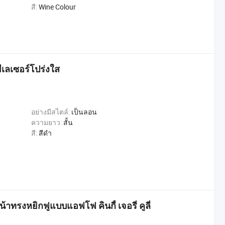
สี:
Wine Colour
ีเลเซอร์โปร่งใส
อย่างมีสไตล์:
เป็นลอน
ความยาว:
สั้น
สี:
สีดำ
าทรงหยิกฟูแบบแอฟโฟ คินกี้ เจอรี่ คูลี่