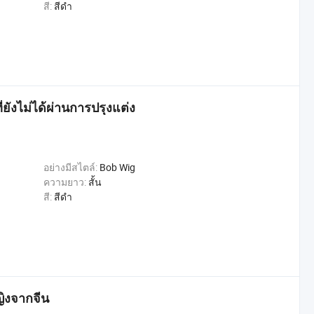
สี:
สีดำ
ยังไม่ได้ผ่านการปรุงแต่ง
อย่างมีสไตล์:
Bob Wig
ความยาว:
สั้น
สี:
สีดำ
หญิงจากจีน