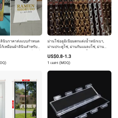
ผ้าลินินราคาส่งแบบกำหนด
ม่านโซ่อลูมิเนียมตกแต่งน้ำหนักเบา,
้เหมือนผ้าลินินสำหรับ
ม่านประตูโซ่, ม่านกันแมลงโซ่, ม่าน
ร้านอาหาร ผ้าม่านญี่ปุ่นที่
ความเป็นส่วนตัวในห้องน้ำโซ่
US$0.8-1.3
ิคการพิมพ์ซับลิเมชัน
MOQ)
1 เมตร (MOQ)
งโรงแรม