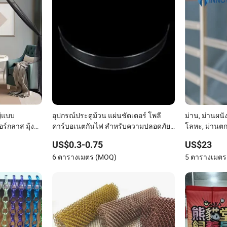
ญ่แบบ
อุปกรณ์ประตูม้วน แผ่นชัตเตอร์ โพลี
ม่าน, ม่านผนั
ร์กลาส มุ้ง
คาร์บอเนตกันไฟ สำหรับความปลอดภัย
โลหะ, ม่านตก
ในคลังสินค้า
หน้าต่างตาข่
US$0.3-0.75
US$23
ตาข่ายลวด
6 ตารางเมตร (MOQ)
5 ตารางเมตร