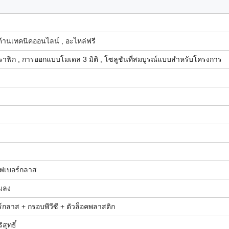
้านเทคนิคออนไลน์ , อะไหล่ฟรี
ฟิก , การออกแบบโมเดล 3 มิติ , โซลูชันที่สมบูรณ์แบบสำหรับโครงการ
ฟเบอร์กลาส
มลง
์กลาส + กรอบพีวีซี + ตัวล็อคพลาสติก
สุทธิ์