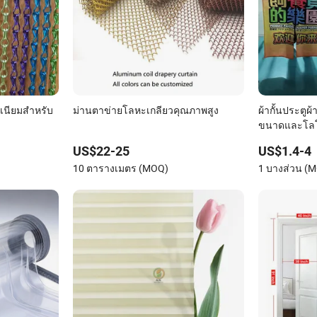
ิเนียมสำหรับ
ม่านตาข่ายโลหะเกลียวคุณภาพสูง
ผ้ากั้นประตู
ขนาดและโลโก
ห้องครัว บ้าน 
US$22-25
US$1.4-4
พิมพ์ด้วยเทคน
10 ตารางเมตร (MOQ)
1 บางส่วน (
สำหรับตกแต่