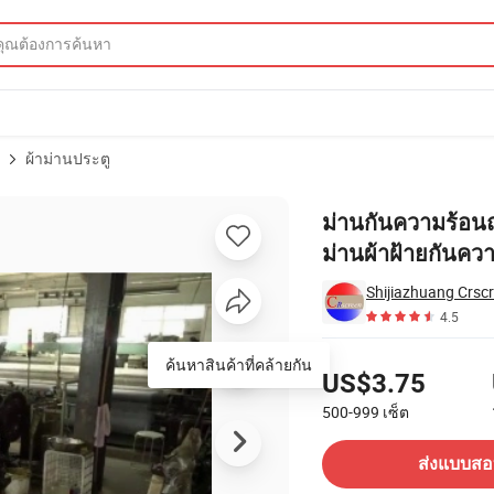
ง
ผ้าม่านประตู
ก็บความร้อนม่านผ้าฝ้ายกันความร้อน
ม่านกันความร้อน
ม่านผ้าฝ้ายกันคว
Shijiazhuang Crscr
4.5
ราคา
ค้นหาสินค้าที่คล้ายกัน
US$3.75
500-999
เซ็ต
ติดต่อซัพพลายเออร์
ส่งแบบส