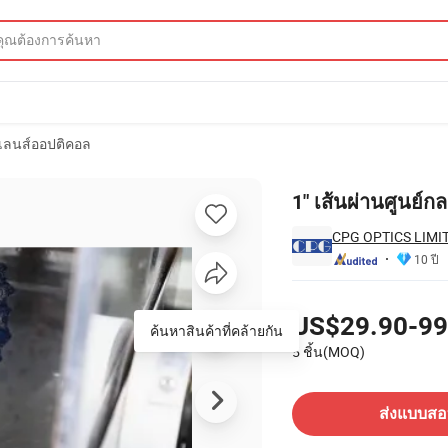
เลนส์ออปติคอล
V ฟิวส์
1" เส้นผ่านศูนย์ก
CPG OPTICS LIMI
10 ปี
ราคา
US$29.90-99
ค้นหาสินค้าที่คล้ายกัน
5 ชิ้น(MOQ)
ติดต่อซัพพลายเออร์
ส่งแบบส