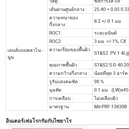
วัสดุ :
ซิลิการังสี UV
เส้นผ่านศูนย์กลาง :
25.40 + 0.05 0.3
ความหนาของ
8.2 +/-0.1 มม
กึ่งกลาง :
ROC1:
ระยะอนันต์
ROC2:
3 มม .+/-1%, CX
ความเรียบของพื้นผิว
เลนส์แบบพลาโน -
S1&S2: PV 1
4L
:
นูน
คุณภาพพื้นผิว :
S1&S2:S-D 40-20
ความกว้างกึ่งกลาง :
น้อยที่สุด 3 อาร์ค
รูรับแสงคมชัด :
90 %
มุมตัด :
0.1 มม . (LW)x4
การเคลือบ :
ไม่เคลือบผิว
มาตรฐาน :
Mil-PRF-13830B
อินเตอร์เฟอโรกรัมกับไซยาโร