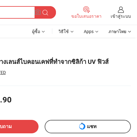
เข้าสู่ระบบ
ขอใบเสนอราคา
ผู้ซื้อ
วิธีใช้
Apps
ภาษาไทย
ลางเลนส์ไบคอนเคฟที่ทำจากซิลิก้า UV ฟิวส์
TED
.90
อบถาม
แชท