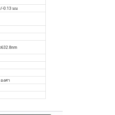
3/-0.13 มม
@632.8nm
5 องศา