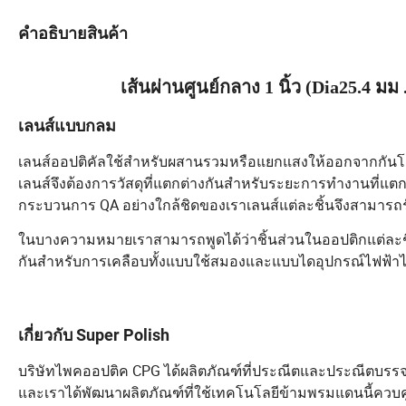
คำอธิบายสินค้า
เส้นผ่านศูนย์กลาง 1 นิ้ว (Dia25.4 มม
เลนส์แบบกลม
เลนส์ออปติคัลใช้สำหรับผสานรวมหรือแยกแสงให้ออกจากกันโ
เลนส์จึงต้องการวัสดุที่แตกต่างกันสำหรับระยะการทำงานที่แตกต่
กระบวนการ QA อย่างใกล้ชิดของเราเลนส์แต่ละชิ้นจึงสามารถ
ในบางความหมายเราสามารถพูดได้ว่าชิ้นส่วนในออปติกแต่ละชิ้
กันสำหรับการเคลือบทั้งแบบใช้สมองและแบบไดอุปกรณ์ไฟฟ้าได้อ
เกี่ยวกับ Super Polish
บริษัทไพคออปติค CPG ได้ผลิตภัณฑ์ที่ประณีตและประณีตบรรจง
และเราได้พัฒนาผลิตภัณฑ์ที่ใช้เทคโนโลยีข้ามพรมแดนนี้ควบ