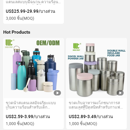
แตนเลสแบบมีฉนวน ความร้อน
สูง ทนทาน สำหรับใช้กลางแจ้ง
US$25.99-29.99/บางส่วน
3,000 ชิ้น
(MOQ)
Hot Products
ขวดน้ำสแตนเลสอัจฉริยะแบบ
ขวดเก็บอาหารผงโภชนาการส
เก็บความร้อนสำหรับเด็ก
แตนเลสที่ปิดสนิทสำหรับกาแฟ
โรงเรียน กีฬา ฟิตเนส และ
พร้อมโลโก้ที่กำหนดเอง
กิจกรรมกลางแจ้ง
US$2.59-3.99/บางส่วน
US$2.89-3.49/บางส่วน
1,000 ชิ้น
(MOQ)
1,000 ชิ้น
(MOQ)