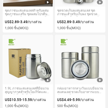
ชุดภาชนะสแตนเลสสำหรับผสม
ชุดขวดเก็บผงสแตนเลส ชุด
ชุดภาชนะเสริม ชุดผสมโปรตีน
ภาชนะสำหรับเก็บผง ชุดขวด
ชุดเก็บผงพร้อมขวดผสมและช้อน
ผสม ช้อนโปรตีน คอลลาเจน มัท
ฉะ กาแฟ สัตว์เลี้ยง โลโก้ที่
US$2.89-3.49/บางส่วน
US$2.89-3.49/บางส่วน
กำหนดเอง OEM
1,000 ชิ้น
(MOQ)
1,000 ชิ้น
(MOQ)
1.9L ภาชนะสแตนเลสที่มีฉนวน
กล่องอาหารกลางวันแบบมีฉนวน
สุญญากาศสำหรับโยเกิร์ตและ
สแตนเลส ขวดเก็บอาหารแบบ
การหมักโปรไบโอติก
ทำความร้อน Vacuum
US$10.55-15.59/บางส่วน
US$4.49-5.99/บางส่วน
1,000 ชิ้น
(MOQ)
500 ชิ้น
(MOQ)