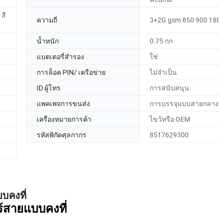
 สี
ความถี่
3+2G gsm 850 900 18
น้ำหนัก
0.75 กก
แบตเตอรี่สำรอง
ใช่
การล็อค PIN/ เครือข่าย
ไม่จำเป็น
ID ผู้โทร
การสนับสนุน
แพคเพจการขนส่ง
การบรรจุแบบสายกลาง
เครื่องหมายการค้า
ไขว้หรือ OEM
รหัสพิกัดศุลกากร
8517629300
บคงที่
้สายแบบคงที่