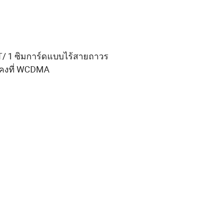
T/ 1 ซิมการ์ดแบบไร้สายถาวร
บคงที่ WCDMA