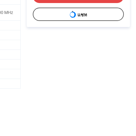
00 MHz
แชท