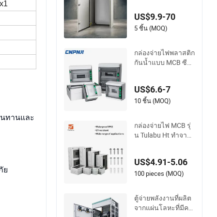
5x1
US$9.9-70
5 ชิ้น (MOQ)
กล่องจ่ายไฟพลาสติก
กันน้ำแบบ MCB ซีรี
ส์ 5/8/12/15/18/24
ราคาจากโรงงาน
US$6.6-7
10 ชิ้น (MOQ)
ามทนทานและ
กล่องจ่ายไฟ MCB รุ่
น Tulabu Ht ทำจาก
พลาสติก ABS IP65 กั
นน้ำสำหรับใช้งานก
US$4.91-5.06
ลางแจ้ง กล่องเชื่อมต่
ภัย
อ MCB กล่องจ่ายไฟ
100 pieces (MOQ)
สำหรับควบคุมไฟฟ้า
ตู้จ่ายพลังงานที่ผลิต
จากแผ่นโลหะที่มีคว