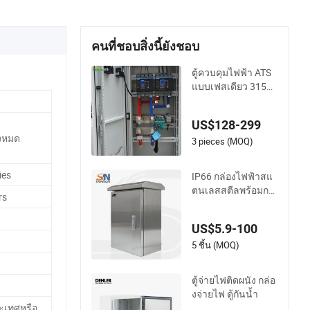
คนที่ชอบสิ่งนี้ยังชอบ
ตู้ควบคุมไฟฟ้า ATS
แบบเฟสเดียว 315A
สำหรับระบบจ่ายไฟ
ฉุกเฉินในโรงพยาบา
US$128-299
ล
้งหมด
3 pieces (MOQ)
ies
IP66 กล่องไฟฟ้าสแ
ตนเลสสตีลพร้อมกล่
rs
องกระจายกันน้ำสำห
รับใช้งานกลางแจ้ง
US$5.9-100
5 ชิ้น (MOQ)
ตู้จ่ายไฟติดผนัง กล่อ
งจ่ายไฟ ตู้กันน้ำ
ะเทศหรือ