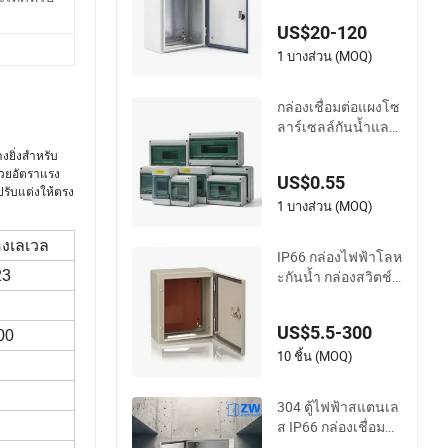
US$20-120
1 บางส่วน (MOQ)
กล่องเชื่อมต่อแผงโซ
ลาร์เซลล์กันน้ำและ
ทนต่อรังสี UV 5-24 ก
งยิ่งสำหรับ
ล่องกระจายไฟฟ้าทำ
ด้วยอัตราแรง
US$0.55
จากพลาสติก IP65
ปรับแต่งให้ตรง
1 บางส่วน (MOQ)
องเลเวล
IP66 กล่องไฟฟ้าโลห
ะกันน้ำ กล่องสวิตช์ติ
23
ดผนัง
US$5.5-300
00
10 ชิ้น (MOQ)
304 ตู้ไฟฟ้าสแตนเล
ส IP66 กล่องเชื่อมต่อ
โลหะกันน้ำ