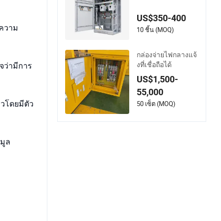
ามแม่นยำในเหล็กก
ล้าคาร์บอน
US$350-400
ห้ความ
10 ชิ้น (MOQ)
กล่องจ่ายไฟกลางแจ้
งที่เชื่อถือได้
จว่ามีการ
US$1,500-
55,000
50 เซ็ต (MOQ)
วโดยมีตัว
มูล