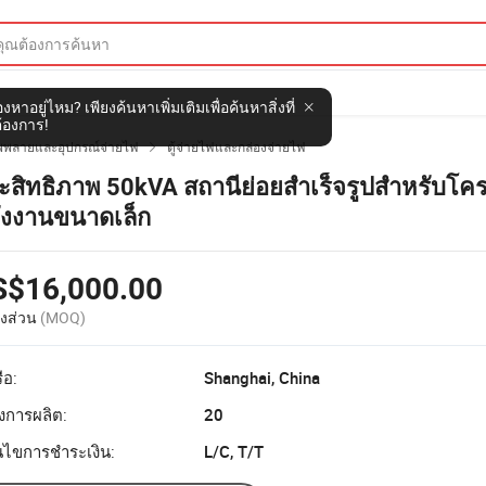
งหาอยู่ไหม? เพียงค้นหาเพิ่มเติมเพื่อค้นหาสิ่งที่
้องการ!
ัพพลายและอุปกรณ์จ่ายไฟ
ตู้จ่ายไฟและกล่องจ่ายไฟ

ะสิทธิภาพ 50kVA สถานีย่อยสำเร็จรูปสำหรับโค
ังงานขนาดเล็ก
S$16,000.00
งส่วน
(MOQ)
ือ:
Shanghai, China
งการผลิต:
20
อนไขการชำระเงิน:
L/C, T/T