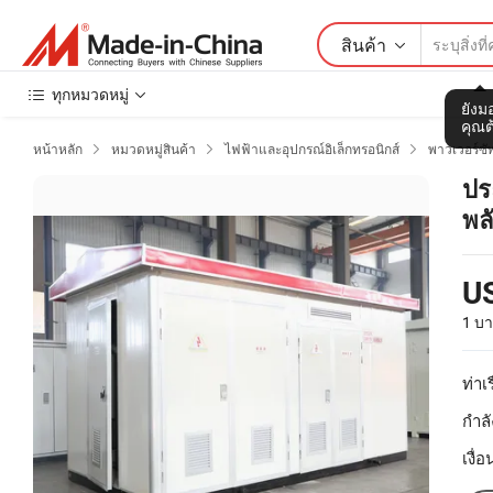
สินค้า
ทุกหมวดหมู่
ยังมอ
คุณต
หน้าหลัก
หมวดหมู่สินค้า
ไฟฟ้าและอุปกรณ์อิเล็กทรอนิกส์
พาวเวอร์ซ



ปร
พล
U
1 บา
ท่าเร
กำลั
เงื่