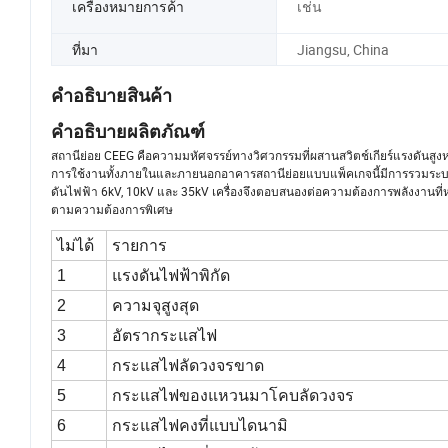
เครื่องหมายการค้า
เช่น
ที่มา
Jiangsu, China
คำอธิบายสินค้า
คำอธิบายผลิตภัณฑ์
สถานีย่อย CEEG คือความมหัศจรรย์ทางวิศวกรรมที่ผสานสวิตช์เกียร์แรงดันสูงหม
การใช้งานทั้งภายในและภายนอกอาคารสถานีย่อยแบบแพ็คเกจนี้มีการรวมระบบที่แข็ง
ดันไฟฟ้า 6kV, 10kV และ 35kV เครื่องจึงตอบสนองต่อความต้องการพลังงานที่หล
ตามความต้องการพิเศษ
ไม่ได้
รายการ
1
แรงดันไฟฟ้าพิกัด
2
ความจุสูงสุด
3
อัตรากระแสไฟ
4
กระแสไฟลัดวงจรขาด
5
กระแสไฟของแหวนมาโคบลัดวงจร
6
กระแสไฟคงที่แบบไดนามิ