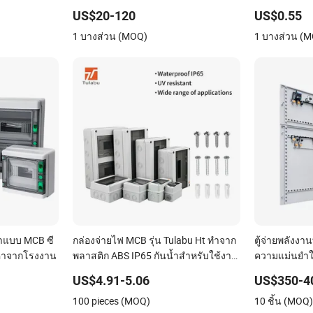
ไฟฟ้าทำจากพ
US$20-120
US$0.55
1 บางส่วน (MOQ)
1 บางส่วน (
้ำแบบ MCB ซี
กล่องจ่ายไฟ MCB รุ่น Tulabu Ht ทำจาก
ตู้จ่ายพลังงา
าคาจากโรงงาน
พลาสติก ABS IP65 กันน้ำสำหรับใช้งาน
ความแม่นยำใ
กลางแจ้ง กล่องเชื่อมต่อ MCB กล่องจ่าย
US$4.91-5.06
US$350-4
ไฟสำหรับควบคุมไฟฟ้า
100 pieces (MOQ)
10 ชิ้น (MOQ