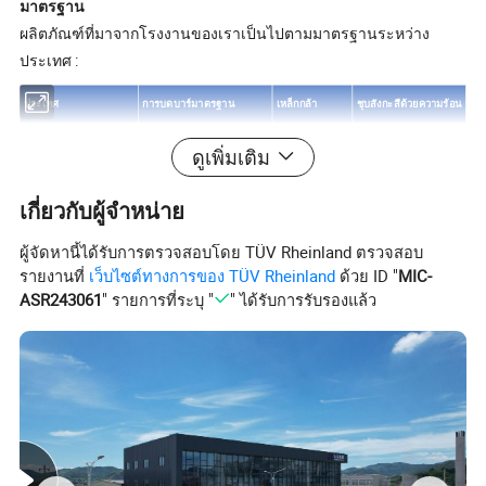
มาตรฐาน
ผลิตภัณฑ์ที่มาจากโรงงานของเราเป็นไปตามมาตรฐานระหว่าง
ประเทศ :
ประเทศ
การบดบาร์มาตรฐาน
เหล็กกล้า
ชุบสังกะสีด้วยความร้อน
สาธารณรัฐประชาชนจีน
Yb/T 4001.1-2019
โดยที่ 2006
GB/T13912-12-9 2002
ดูเพิ่มเติม
อเมริกาสหรัฐอเมริกา
ANSI NAAMM MBG 531-00
ASTM (A36)
ASTM A123
สหรัฐอาหรับเอมิเรตส์
BS 4592-1987
BS4360(43A)
BS729
เกี่ยวกับผู้จำหน่าย
ออสเตรเลีย
เป็น 1657-1985
AS3697
เป็น 1650
ผู้จัดหานี้ได้รับการตรวจสอบโดย TÜV Rheinland ตรวจสอบ
ยุโรป
EN 1090
EN 10025 1993
EN ISO 1461-1999
รายงานที่
เว็บไซต์ทางการของ TÜV Rheinland
ด้วย ID "
MIC-
ASR243061
" รายการที่ระบุ "
" ได้รับการรับรองแล้ว