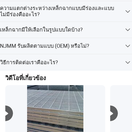
ขนาดของแท่งเหล็กมาตรฐานที่มักมีในสต็อก ได้แก่ 1''x1/8'',
ความแตกต่างระหว่างเหล็กฉากแบบมีร่องและแบบ
1''x3/16'', 1''x3/16'', 1''x3/16'', และ 25x3, 30x3, 32x3, 25x5,
ไม่มีร่องคืออะไร?
32x5, 35x5, 38x5 เป็นต้น
แอปพลิเคชัน :
การทำร่องมีวัตถุประสงค์เพื่อเพิ่มความทนทานต่อการลื่น
เหล็กฉากมีให้เลือกในรูปแบบใดบ้าง?
เหล็กฉากประเภทนี้จะมีส่วนบนของแท่งเหล็กที่รับน้ำหนักถูก
ทำเป็นร่อง
เหล็กฉากมีให้เลือกทั้งแบบไม่ผ่านการเคลือบ, แบบเคลือบสี,
NJMM รับผลิตตามแบบ (OEM) หรือไม่?
และแบบชุบสังกะสีแบบจุ่มร้อน
ใช่
วิธีการติดต่อเราคืออะไร?
กรุณาส่งรายละเอียดเพิ่มเติมเกี่ยวกับความต้องการของคุณ
วิดีโอที่เกี่ยวข้อง
ตามข้อมูลด้านล่าง และคลิกที่ 'ส่ง' ทันที