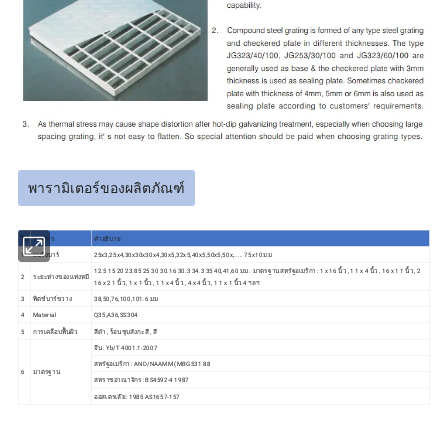
พารามิเตอร์ของผลิตภัณฑ์
ไม่
รายการ
คำอธิบาย
1
แบริ่งบาร์
25x3,25x4,30x30x30x4,30x5,32x5,40x5,50x5,50x,..... 75x10 มม
12.5 15 20 23.85 25 30 30.16 30.3 34.3 35 40,41,60 มม . มาตรฐานสหรัฐอเมริกา : 1 x 16 นิ้ว , 1 1 x 4 นิ้ว , 16 x 1 1 นิ้ว , 2
2
ระยะห่างของแท่งหมี
16 x 2 1 นิ้ว , 1 x 1 นิ้ว , 1 1 x 4 นิ้ว , 4 x 4 นิ้ว , 1 1 x 1 นิ้ว 4 ฯลฯ
3
พิตช์บาร์ขวาง
38,50,76,100,101.6 มม
4
Material
Q35,A36,SS304
5
การเคลือบพื้นผิว
สีดำ , ร้อนชุบสังกะสี , สี
จีน : Yb/T 4001.1-2007
สหรัฐอเมริกา : AND/NAAMM (MBG531 88
6
มาตรฐาน
สหราชอาณาจักร : BS4592-4 1987
ออสเตรเลีย : 1985 AS1657-157