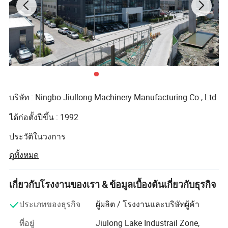
บริษัท : Ningbo Jiullong Machinery Manufacturing Co., Ltd
รูปภาพแบบละเอียด
ได้ก่อตั้งปีขึ้น : 1992
ประวัติในวงการ
ดูทั้งหมด
นี้ : 27 ปีผลิตภัณฑ์หลัก :
a. การบดเหล็กรวมทั้งการตัดโลหะแบบฟันปลาขนาดและ
เกี่ยวกับโรงงานของเรา & ข้อมูลเบื้องต้นเกี่ยวกับธุรกิจ
ข้อมูลจำเพาะสามารถผลิตได้ตามความต้องการของลูกค้า
ประเภทของธุรกิจ
ผู้ผลิต / โรงงานและบริษัทผู้ค้า
B. ขั้นบันได : ดอกยางมี 8 ชนิดซึ่งแตกต่างกันไปตามเสียงและ
วิธีการติดตั้ง
ที่อยู่
Jiulong Lake Industrail Zone,