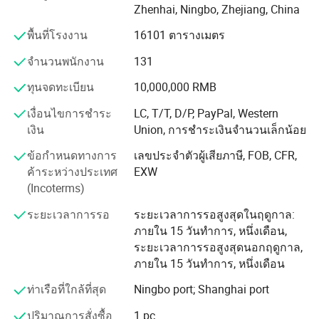
Zhenhai, Ningbo, Zhejiang, China
ค . หลุมระบายน้ำ / ร่องครอบคลุม
พื้นที่โรงงาน
16101 ตารางเมตร
D. Railing & stanchion
จำนวนพนักงาน
131
เจ้าหน้าที่ฝ่ายรวม : ประมาณ 300 คนซึ่งรวมถึงผู้จัดการ 50
ทุนจดทะเบียน
10,000,000 RMB
คนวิศวกรเทคนิค 10 คน
เงื่อนไขการชำระ
LC, T/T, D/P, PayPal, Western
พื้นที่ทั้งหมด : 25 ตารางเมตร 000 ตารางเมตรและพร้อมด้วย
เงิน
Union, การชำระเงินจำนวนเล็กน้อย
พื้นที่เวิร์คช็อป 18 000 ตารางเมตร
ข้อกำหนดทางการ
เลขประจำตัวผู้เสียภาษี, FOB, CFR,
อุปกรณ์หลัก : 7 ระบบ
ค้าระหว่างประเทศ
EXW
การจัดการเครื่องอัดตามแบบระบบมาตรฐาน : ISO9001:
(Incoterms)
2008
ระยะเวลาการรอ
ระยะเวลาการรอสูงสุดในฤดูกาล:
ข้อดี : คุณภาพสูงวิศวกรมืออาชีพและความสามารถในการ
ภายใน 15 วันทำการ, หนึ่งเดือน,
ผลิตสูง
ระยะเวลาการรอสูงสุดนอกฤดูกาล,
ภายใน 15 วันทำการ, หนึ่งเดือน
ตราสินค้า : มาตรฐานการท่องเที่ยวออสเตรเลียยาว
ท่าเรือที่ใกล้ที่สุด
Ningbo port; Shanghai port
: ในปี 2007
ปริมาณการสั่งซื้อ
1 pc