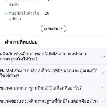
บริษัทผู้ผลิตตะแกรงเหล็กที่ใหญ่ที่สุดในจีนได้รับรางวัล
ขั้นต่ำ
คุณภาพของเขตพื้นที่ Zhenhai ซึ่งเป็นเขตของเขตของเขตที่
พันธมิตรในห่วงโซ่
20
ชื่อ Zhenhai ซึ่งปัจจุบันได้รับรางวัลในประเทศต่างๆกว่า 30
อุปทาน
ประเทศและได้รับความนิยมอย่างสูงจากลูกค้าของเราทุกคน
ดูเพิ่มเติม
เราจะพยายามอย่างดีที่สุดเพื่อสร้างความพึงพอใจให้กับลูกค้า
ของเราด้วยคุณภาพสูงสุดบริการที่ดีและราคาที่คุ้มค่าที่สุด
คำถามที่พบบ่อย
ผลิตภัณฑ์เหล็กฉากของ NJMM สามารถทำตาม
มาตรฐานใดได้บ้าง?
NJMM สามารถผลิตเหล็กฉากตามมาตรฐานของประเทศ
NJMM สามารถผลิตเหล็กฉากที่มีขนาดและคุณสมบัติ
ต่างๆ ได้ เช่น จีน: YB/T4001.1-2007, สหรัฐอเมริกา:
ใดได้บ้าง?
ANSI/NAAMM (MBG531), สหราชอาณาจักร: BS4592 และ
อื่นๆ
NJMM สามารถผลิตเหล็กฉากได้ตามขนาดและคุณสมบัติที่มี
ขนาดแผ่นมาตรฐานที่มักมีในสต็อกคืออะไร?
อยู่ ทั้งแบบที่ระบุเป็นนิ้วและแบบที่ระบุเป็นหน่วยเมตริก
ขนาดแผ่นมาตรฐานที่มักมีในสต็อก ได้แก่ 3'X24', 3'X20',
ขนาดของแท่งเหล็กมาตรฐานที่มักมีในสต็อกคืออะไร?
1000X6000 มม., 1000X6100 มม. เป็นต้น