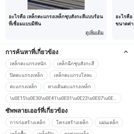
อะไรคือ เหล็กตะแกรงเหล็กชุบสังกะสีแบบร้อน
อะไรคือ
ที่เชื่อมแบบมีฟัน
ขนาดต่า
ดูเพิ่มเติม
การค้นหาที่เกี่ยวข้อง
เหล็กตะแกรงหนัก
เหล็กฉีกชุบสังกะสี
ปิดตะแกรงเหล็ก
เหล็กตะแกรงโลหะ
ตะแกรงเหล็ก
ทางเดินตะแกรงเหล็ก
การบรรจุและการจัดส่ง
\u0E15\u0E30\u0E41\u0E01\u0E23\u0E07\u0E40\u0E2B\u0E25\u0E47\u0E01 ซื้อจำนวนมาก
ซัพพลายเออร์ที่เกี่ยวข้อง
การก่อสร้างเหล็ก
โครงสร้างเหล็ก
แผ่นเหล็ก
เหล็กพื้น
เหล็กปิด
ตาข่ายเหล็ก