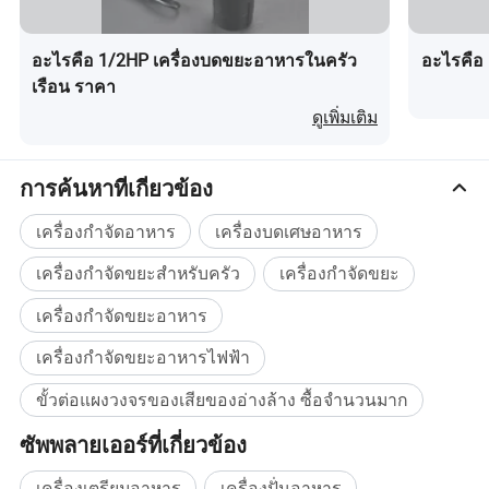
ศูนย์กลาง /
ø φ200mm
ø φ200mm 25.9 มม
ความสูงของ
390.4 มม
อะไรคือ 1/2HP เครื่องบดขยะอาหารในครัว
อะไรคือ
ยูนิต
เรือน ราคา
แรงม้า
1/2 แรงม้า
3/4 แรงม้า
1 แรงม้า
ดูเพิ่มเติม
แรงดันไฟฟ้า
110 โวลต์ , 220 โวลต์
ความถี่
50 Hz
การค้นหาที่เกี่ยวข้อง
อัตราความเร็ว
3300/3500
3600/3800
3900/4100
การหมุน
เครื่องกำจัดอาหาร
เครื่องบดเศษอาหาร
ความจุในการ
เครื่องกำจัดขยะสำหรับครัว
1250 มล
1250 มล
เครื่องกำจัดขยะ
1250 มล
บด
เครื่องกำจัดขยะอาหาร
ความสามารถ
≤2.5 มม
ในการบด
เครื่องกำจัดขยะอาหารไฟฟ้า
ระดับเสียง
50 dB
ขั้วต่อแผงวงจรของเสียของอ่างล้าง ซื้อจำนวนมาก
ขนาดรูอ่างล้าง
90 ( อุปกรณ์เสริม 140 ), 160 มม .)
ที่ตรงกัน
ซัพพลายเออร์ที่เกี่ยวข้อง
ประเภท
มอเตอร์ DC แม่เหล็กถาวร
เครื่องเตรียมอาหาร
เครื่องปั่นอาหาร