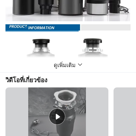
ดูเพิ่มเติม
วิดีโอที่เกี่ยวข้อง
รุ่น
JD3990-B5
JD560-B5
JD750-B5
เส้นผ่าน