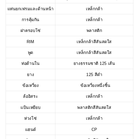
แท่นยกเฟรมและด้านหน้า
เหล็กกล้า
การคุ้มกัน
เหล็กกล้า
ฝาครอบโซ่
พลาสติก
RIM
เหล็กกล้าสีสันสดใส
พูด
เหล็กกล้าสีสันสดใส
ท่อด้านใน
ยางธรรมชาติ 125 เส้น
ยาง
125 สีดำ
ข้อเหวี่ยง
ข้อเหวี่ยงหนึ่งชิ้น
ล้ออิสระ
เหล็กกล้า
แป้นเหยียบ
พลาสติกสีสันสดใส
ห่วงโซ่
เหล็กกล้า
แฮนด์
CP