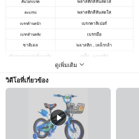
พลาสติกสีสันสดใส
คันโยกเบรค
พลาสติกสีสันสดใส
ตะแกรง
เบรกคาลิเปอร์
เบรกด้านหน้า
เบรกมือ
เบรกด้านหลัง
ซาดิเดล
พลาสติก , เหล็กกล้า
สัญญาณขนส่งด้านหลัง
เหล็ก , พลาสติก
ดูเพิ่มเติม
ล้อสำหรับการฝึกซ้อม
เหล็ก , พลาสติก , แฟลช
การทาสี
การทาสีฝุ่น
วิดีโอที่เกี่ยวข้อง
สติกเกอร์
สติกเกอร์ปกติ
แพ็คเกจ
1 ชิ้น / กล่อง
SKD
แพ็ค 85 เปอร์เซ็นต์จาก SKD
รูปภาพแบบละเอียด