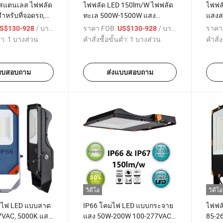
 สแตนเลส ไฟฟลัด
ไฟฟลัด LED 150lm/W ไฟฟลัด
ไฟฟลั
ดสำหรับที่จอดรถ,
ทะเล 500W-1500W แสง
แสงส
า & แสงสว่างถนน
RGBW
24VD
/ บางส่วน
ราคา FOB:
/ บางส่วน
ราคา
S$130-928
US$130-928
ที่ทนทาน - 500W
ทะเล
่ำ:
1 บางส่วน
คำสั่งซื้อขั้นต่ำ:
1 บางส่วน
คำสั่ง
C 6500K ไฟฟลัด
บบสอบถาม
ส่งแบบสอบถาม
วิดีโอ
วิดีโอ
W ไฟ LED แบบสาด
IP66 โคมไฟ LED แบบกระจาย
ไฟฟล
77VAC, 5000K แสง
แสง 50W-200W 100-277VAC
85-26