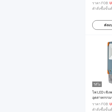
สว่างสำหรับ
ราคา FOB:
U
ปอตไลท์เชิง
คำสั่งซื้อขั้นต
ส่งแ
วิดีโอ
ไฟ LED เชิงพ
อุตสาหกรรมร
50W กันน้ำ 
ราคา FOB:
U
5000K ไฟส่
คำสั่งซื้อขั้นต