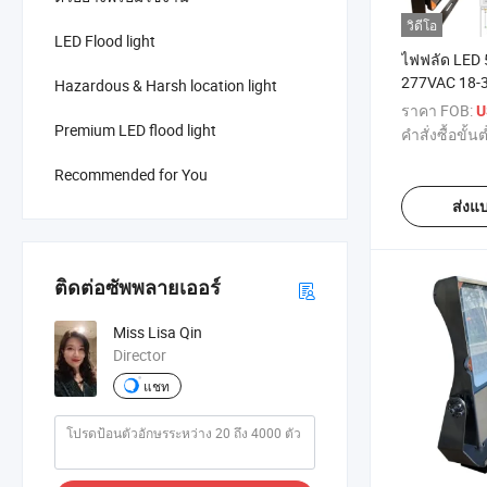
วิดีโอ
LED Flood light
ไฟฟลัด LED
277VAC 18-
Hazardous & Harsh location light
เลนส์กลาง I
ราคา FOB:
U
1-10V ปรับค
Premium LED flood light
คำสั่งซื้อขั้นต
สำหรับสนาม
และการจัดแ
Recommended for You
ส่งแ
ติดต่อซัพพลายเออร์
Miss Lisa Qin
Director
แชท