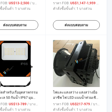
กลาง, IP66, ระบบไฟฟ
 FOB:
/ บางส่วน
ราคา FOB:
/ บางส่วน
US$13-2,500
US$1,147-1,959
ำหรับการพาณิชย์ทาง
ซื้อขั้นต่ำ:
1 บางส่วน
คำสั่งซื้อขั้นต่ำ:
1 บางส่วน
ส่งแบบสอบถาม
ส่งแบบสอบถาม
ัดสำหรับเรืออุตสาหกรรม
ไฟและแสงสว่าง แสงสว่างมือ
เล 50 กันน้ำ IP67 มุม
อาชีพ ไฟ LED แบบน้ำท่วมเชิง
ระจายแสงกว้าง 90deg
พาณิชย์ 800W 1000W 60deg
 FOB:
/ บางส่วน
ราคา FOB:
/ บางส่วน
US$13-789
US$217-979
ีขาวเย็น 5700K ไฟฟลัด
ไฟลำแสง ความปลอดภัย ไฟ
ซื้อขั้นต่ำ:
1 บางส่วน
คำสั่งซื้อขั้นต่ำ:
1 บางส่วน