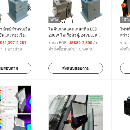
วิดีโอ
วิดีโอ
าณิชย์สำหรับเรือ
ไฟค้นหาสแตนเลสสตีล LED
ไฟฟลั
ีพและกองเรือ
200W, ไฟเรือหัวคู่, 24VDC, ส
สว่าง
W
ปอตไลท์ทางทะเล,
24VD
/ บางส่วน
ราคา FOB:
/ บางส่วน
ราคา
S$1,397-2,281
US$89-2,300
่ำ:
1 บางส่วน
คำสั่งซื้อขั้นต่ำ:
1 บางส่วน
คำสั่ง
บบสอบถาม
ส่งแบบสอบถาม