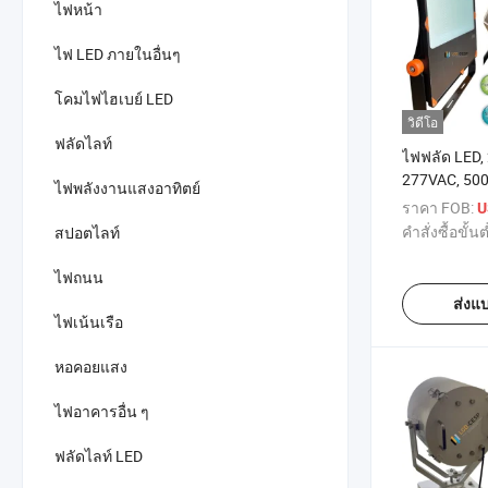
ไฟหน้า
ไฟ LED ภายในอื่นๆ
โคมไฟไฮเบย์ LED
วิดีโอ
ฟลัดไลท์
ไฟฟลัด LED,
277VAC, 500
ไฟพลังงานแสงอาทิตย์
ไม่สมมาตรข
ราคา FOB:
U
แสงสว่างสำหร
คำสั่งซื้อขั้นต
สปอตไลท์
พาณิชย์
ไฟถนน
ส่งแ
ไฟเน้นเรือ
หอคอยแสง
ไฟอาคารอื่น ๆ
ฟลัดไลท์ LED