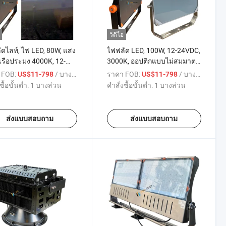
วิดีโอ
ดไลท์, ไฟ LED, 80W, แสง
ไฟฟลัด LED, 100W, 12-24VDC,
เรือประมง 4000K, 12-
3000K, ออปติกแบบไม่สมมาตร
C, 20 องศา, แสงทะเล
ขนาดกลาง, IP66, แสงสว่าง
 FOB:
/ บางส่วน
ราคา FOB:
/ บางส่วน
US$11-798
US$11-798
สำหรับเรือประมง
ซื้อขั้นต่ำ:
1 บางส่วน
คำสั่งซื้อขั้นต่ำ:
1 บางส่วน
ส่งแบบสอบถาม
ส่งแบบสอบถาม