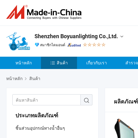
Shenzhen Boyuanlighting Co.,Ltd.
สมาชิกไดมอนด์
หน้าหลัก
สินค้า
เกี่ยวกับเรา
สำรวจเ
หน้าหลัก
สินค้า
ผลิตภัณฑ์
ประเภทผลิตภัณฑ์
ชิ้นส่วนอุปกรณ์ทางน้ำอื่นๆ