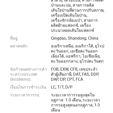
สมบูรณ์แบบและบริการหลังการขายที่มีคุณภาพแก่คุณได้
ป่านและปอ, สายการผลิต
เส้นใยป่านที่ผ่านการปรับสภาพ,
เครื่องเปิดเส้นใยป่าน,
ผลิตภัณฑ์หลักของเราได้แก่เส้นด้ายสำหรับเครื่องรีไซเคิลผ้า
เครื่องจักรห้องเป่า, สายการ
เครื่องทำจากไฟเบอร์เครื่องแปรรูปจากเศษเส้นด้ายเครื่อง
ผลิตฝ้ายแฟลกซ์, เครื่อง
ทำความสะอาดเศษผ้าเครื่องปั่นเครื่องปั่นและเครื่องเป่าในห้อง
ประมวลผลเส้นใยแฟลกซ์
การออกแบบพิเศษอื่นๆสำหรับสายการผลิตเส้นใยป่านนั้นเป็นที่
ที่อยู่:
Qingdao, Shandong, China
ต้องการสำหรับลูกค้าที่รีกซึ่งได้รับความคิดเห็นที่ดี
ตลาดหลัก:
อเมริกาเหนือ, อเมริกาใต้, ยุโรป
ตะวันออก, เอเชียตะวันออก
เฉียงใต้, แอฟริกา, โอเชียเนีย,
เครื่องจักรของเราส่งออกไปยังรัสเซียออสเตรเลียตุรกีอุซเบกิ
ตะวันออกกลาง, ยุโรปตะวันตก
สถานปากีสถาน เวียดนาม , Eygpt, อินเดียและประเทศ
ข้อกำหนดทางการค้า
FOB, EXW, CFR, เลขประจำ
อุตสาหกรรมฝ้ายอื่นๆ นอกจากนี้เรายังได้รับความร่วมมือจาก
ระหว่างประเทศ
ตัวผู้เสียภาษี, DAT, FAS, DDP,
อุตสาหกรรมสิ่งทอที่มีชื่อเสียงในประเทศจีน
(Incoterms):
DAP, CIP, CPT, FCA
เงื่อนไขการชำระเงิน:
LC, T/T, D/P
เรามีความเชี่ยวชาญในการผลิตและการประมวลผลสายการ
ระยะเวลาการรอ:
ระยะเวลาการรอสูงสุดใน
รีไซเคิลไฟเบอร์ที่สามารถหมุนได้ มุ่งเน้นการพัฒนาอย่างยั่งยืน
ฤดูกาล: 1-3 เดือน, ระยะเวลา
ของอุตสาหกรรมสิ่งทอที่เสียซึ่งจะช่วยเพิ่มมูลค่าและการใช้
การรอสูงสุดนอกฤดูกาล, 1-3
ประโยชน์จากสิ่งทอที่เสียสูง
เดือน