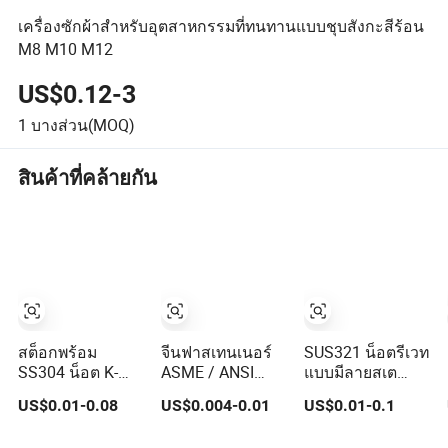
เครื่องซักผ้าสำหรับอุตสาหกรรมที่ทนทานแบบชุบสังกะสีร้อน
M8 M10 M12
US$0.12-3
1
บางส่วน(MOQ)
สินค้าที่คล้ายกัน
สต็อกพร้อม
จีนฟาสเทนเนอร์
SUS321 น็อตรีเวท
SS304 น็อต K-
ASME / ANSI
แบบมีลายสเต
Lock ป้องกันการ
18.2.2 M10 DIN
นเลสสตีล M4
US$0.01-0.08
US$0.004-0.01
US$0.01-0.1
สั่นสะเทือน
934 สลักเกลียว
ฟาสเทนเนอร์แบบ
อุปกรณ์ประกอบ
ทองเหลืองเหล็ก
ไม่มาตรฐานที่ผ่าน