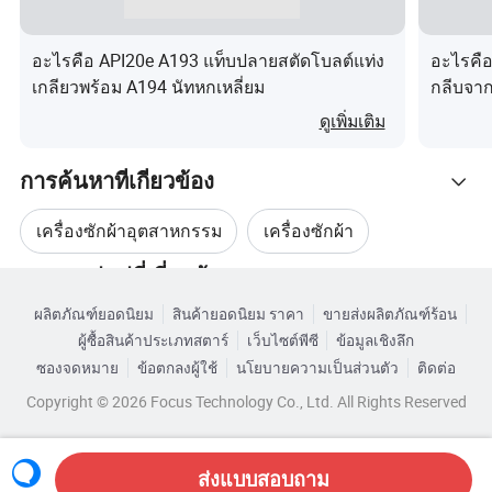
คำถามที่ 1 คุณเป็นบริษัทหรือผู้ผลิตสินค้าหรือบริการหรือไม่
อะไรคือ API20e A193 แท็บปลายสตัดโบลต์แท่ง
อะไรคือ
ตอบ : เราเป็นกลุ่มบริษัทซึ่งประกอบด้วยโรงงานผลิตและ
เกลียวพร้อม A194 นัทหกเหลี่ยม
กลีบจา
บริษัทการค้า
ดูเพิ่มเติม
คำถามที่ 2
เงื่อนไขการชำระเงินของคุณคืออะไร
การค้นหาที่เกี่ยวข้อง
ตอบ :
เงื่อนไขการชำระเงินตามปกติของเราคือ T/T
เรายัง
เครื่องซักผ้าอุตสาหกรรม
เครื่องซักผ้า
สามารถลอง
เงื่อนไขอื่นๆ
สำหรับลูกค้าที่ปกติและเชื่อถือได้
อีกด้วย
หมวดหมู่หมู่ที่เกี่ยวข้อง
อุปกรณ์เครื่องซักผ้าอุตสาหกรรม
หัวซัก
ผลิตภัณฑ์ยอดนิยม
สินค้ายอดนิยม ราคา
ขายส่งผลิตภัณฑ์ร้อน
เรียกดูตามหมวดหมู่
คำถามที่ 3
คุณแจกตัวอย่างฟรี
หรือไม่
ผู้ซื้อสินค้าประเภทสตาร์
เว็บไซต์พีซี
ข้อมูลเชิงลึก
เครื่องล้างทำความสะอาดอุตสาหกรรม
ตอบ :
ได้เราสามารถแจกตัวอย่างฟรีได้เพียงแค่คุณต้องเสีย
ซองจดหมาย
ข้อตกลงผู้ใช้
นโยบายความเป็นส่วนตัว
ติดต่อ
ค่าธรรมเนียมด่วนเท่านั้น
Copyright © 2026 Focus Technology Co., Ltd. All Rights Reserved
เครื่องซักผ้าอุตสาหกรรมมืออาชีพ
คำถามที่ 4
คุณให้บริการ OEM และสามารถผลิตแบบสั่งงาน
ส่งแบบสอบถาม
ของเราได้หรือไม่