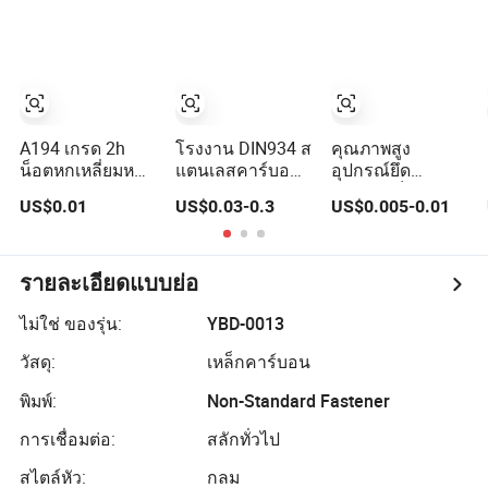
น็อต
กล้าคาร์บอนส
การกลึง CNC
แตนเลส น็อต
M12 น็อตหก
เหลี่ยม M8 ราคา
DIN934
A194 เกรด 2h
โรงงาน DIN934 ส
คุณภาพสูง
น็อตหกเหลี่ยมหนัก
แตนเลสคาร์บอน
อุปกรณ์ยึด
M10 ซัพพลาย
ชุบสังกะสี
DIN934 น็อตหก
US$0.01
US$0.03-0.3
US$0.005-0.01
จำนวนมากน็อต
ออกไซด์สีดำเหลือ
เหลี่ยม SS304
หนักสำหรับผู้รับ
งนัทหกเหลี่ยม
SS316 น็อตหกเห
เหมาก่อสร้าง
ลี่ยมสแตนเลส
ระดับโลก
รายละเอียดแบบย่อ
ไม่ใช่ ของรุ่น:
YBD-0013
วัสดุ:
เหล็กคาร์บอน
พิมพ์:
Non-Standard Fastener
การเชื่อมต่อ:
สลักทั่วไป
สไตล์หัว:
กลม