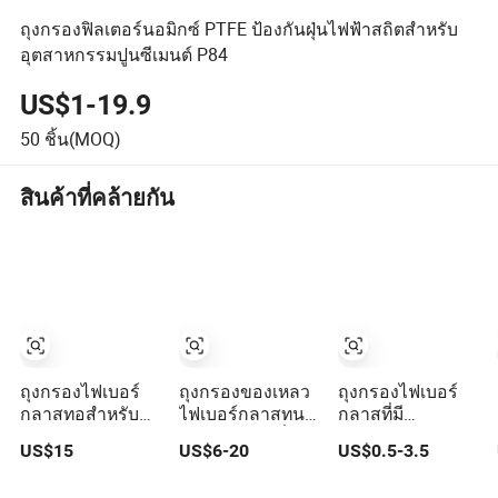
ถุงกรองฟิลเตอร์นอมิกซ์ PTFE ป้องกันฝุ่นไฟฟ้าสถิตสำหรับ
อุตสาหกรรมปูนซีเมนต์ P84
US$1-19.9
50
ชิ้น(MOQ)
สินค้าที่คล้ายกัน
ถุงกรองไฟเบอร์
ถุงกรองของเหลว
ถุงกรองไฟเบอร์
กลาสทอสำหรับ
ไฟเบอร์กลาสทน
กลาสที่มี
การกรองฝุ่นใน
ความร้อนสูงที่ปรับ
ประสิทธิภาพการก
US$15
US$6-20
US$0.5-3.5
โรงงานปูนซีเมนต์
แต่งได้สำหรับการ
รองสูงระดับ
292X10000mm
เก็บฝุ่นใน
พรีเมียม