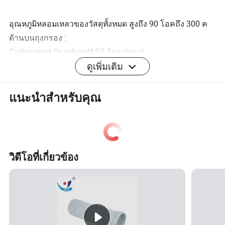
อุณหภูมิหลอมเหลวของวัสดุทั้งหมด สูงถึง 90 โอค
ถึง 300 ค
ด้านบนถุงกรอง :
Carbonsteel Snapband&SS Snapband
ดูเพิ่มเติม
ล่าง : การกลับเข้าไปใหม่ 100 มม . หรือดิสก์
ขนาด : กำหนดเอง
ถุงกรอง PPS สำหรับการใช้งานที่มีอุณหภูมิสูงกว่าที่
แนะนำสำหรับคุณ
อุณหภูมิการทำงานต่อเนื่องสูงสุด 160 º C
ฟิลเตอร์ PPS ทำจากเส้นใยคุณภาพสูง Toray PPS และผลิต
โดยอุปกรณ์เยอรมนีเพื่อคลายกล้ามเนื้อเจาะเข็ม
วิดีโอที่เกี่ยวข้อง
ข้อมูลจำเพาะทางเทคนิค :
ไฟเบอร์
หน้า 84