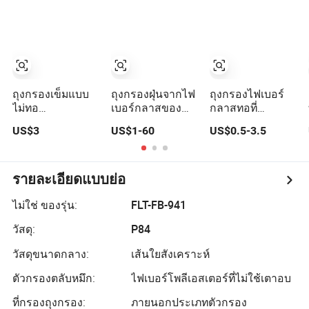
อุตสาหกรรม
ถุงกรองเข็มแบบ
ถุงกรองฝุ่นจากไฟ
ถุงกรองไฟเบอร์
ไม่ทอ
เบอร์กลาสของ
กลาสทอที่
PE/PPS/P84/Nomex/Fiberglass/PTFE
เจียงซูอาโอไค
ปราศจากด่างและ
US$3
US$1-60
US$0.5-3.5
สำหรับ
โพลีเอสเตอร์ อะค
มีความบริสุทธิ์สูง
อุตสาหกรรม
ริลิก อารามิด PPS
PTFE P84
รายละเอียดแบบย่อ
ไม่ใช่ ของรุ่น:
FLT-FB-941
วัสดุ:
P84
วัสดุขนาดกลาง:
เส้นใยสังเคราะห์
ตัวกรองตลับหมึก:
ไฟเบอร์โพลีเอสเตอร์ที่ไม่ใช้เตาอบ
ที่กรองถุงกรอง:
ภายนอกประเภทตัวกรอง