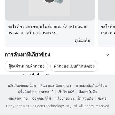
การเขียน
หน้า 84
น้ำหนัก (G/M2)
550
ความหนา ( มม .)
2.2
อะไรคือ ถุงกรองฝุ่นโพลีเอสเตอร์สำหรับหน่วย
อะไรคือ
ความกว้าง ( มม .)
≤ 2.2
กรองอากาศในอุตสาหกรรม
ทนความ
ความยาว
50 ม ./ ม้วน
ดูเพิ่มเติม
การตั้งทีเดี่ยว , การชุบแป้งและการจุ่ม
สิ้นสุดการรักษา
PTFE
การค้นหาที่เกี่ยวข้อง
ความสามารถในการ
ผู้จัดจำหน่ายผ้ากรอง
ผ้ากรองแบบกำหนดเอง
ซึมผ่านของอากาศ ( ม
8.72
.3 / ตร . ม ./ นาที ):
หมวดหมู่หมู่ที่เกี่ยวข้อง
ผ้ากรองวัสดุ
ผ้ากรองโพลีโพรพิลีน
ความทนต่อแรงดึง
Warp at 900 Wft:>1200
ผลิตภัณฑ์ยอดนิยม
สินค้ายอดนิยม ราคา
ขายส่งผลิตภัณฑ์ร้อน
เรียกดูตามหมวดหมู่
(N/20 × 5 ซม .)
ผู้ซื้อสินค้าประเภทสตาร์
เว็บไซต์พีซี
ข้อมูลเชิงลึก
ผ้ากรองน้ำ
ผ้ากรอง
การยืดตัวของแรงดึง
ซองจดหมาย
ข้อตกลงผู้ใช้
นโยบายความเป็นส่วนตัว
ติดต่อ
โก่งงอ :<35 Weft) 50
(%):
Copyright © 2026 Focus Technology Co., Ltd. All Rights Reserved
อุณหภูมิ ( º C),
ดำเนินการต่อ : 250 ทันที : 280