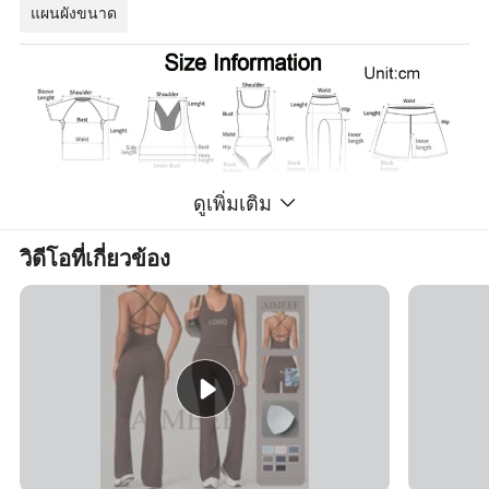
แผนผังขนาด
ดูเพิ่มเติม
บรา
s
ม
L
XL
ความยาว
17.5
18.5
19.5
20.5
วิดีโอที่เกี่ยวข้อง
ทรวงอก
65
69
73
77
ด้านล่าง
60
64
68
72
เสื้อ
s
ม
L
XL
ความยาว
52
53
54
55
ความยาวปลอก
21
21.8
22.6
23.6
ทรวงอก
76
80
84
88
ด้านล่าง
78
82
86
90