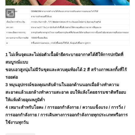
การออกแบบ
OEM&ODM สามารถทำงานได้จริงและสามารถปรับแต่งการออกแบบโลโก้ได้
สี
สามารถกำหนดสีได้เอง
เงื่อนไขการชำระเงิน
การประกันการค้า , T/T, Western Union, ชำระเงินออนไลน์ผ่าน Escrow, PayPal
หาเวลา
ประมาณ 3-7 วัน ( เรายังรับคำสั่งซื้อที่เร่งด่วนได้หากคุณต้องการอาหารที่นุ่มนวล
รายละเอียดการบรรจุ
บรรจุภัณฑ์มาตรฐานโรงงานหรือบรรจุภัณฑ์ที่ปรับแต่งได้ตามต้องการจากนั้นส่งไปยังกล่องบรรจุที่แน่นภายนอก
ความสามารถในการผลิต
10000 ชิ้นต่อเดือน
ค
5 ชิ้นต่อการออกแบบ , การสั่งซื้อผสมก็ใช้ได้ , ยิ่งคุณสั่งซื้อมาก ถูกกว่า
1
ไม่เห็นจุดและไม่ย่อตัว
เนื้อผ้ายืดระบายอากาศได้ดีให้การปกปิดที่
สมบูรณ์แบบ
ขอบ
เอวสูงนุ่มไม่มีวันขุดและควบคุมท้องได้ 2 สี
สร้างภาพเลกกิ้งที่ไร้
รอยต่อ
3
หมุนอุปกรณ์ของคุณกลับด้านในออกด้านนอกเมื่อล้างทำ
ความ
สะอาดแล้วแยกล้างทำความสะอาด
อบให้แห้งโดยธรรมชาติหรืออบ
ให้แห้งด้วยอุณหภูมิต่ำ
4
เหมาะสำหรับโยคะ / การออกกำลังกาย / ความแข็งแรง / การวิ่ง /
การออกกำลังกาย / การเดินทางการออกกำลังกายทุกประเภทหรือการ
ใช้งานทุกวัน