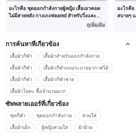
อะไรคือ ชุดออกกำลังกายผู้หญิง เสื้อเอวคอด
อะไรคือ 
กางเกงขาสั้น
s
ม
L
XL
ไม่มีสายหลัง กางเกงฟลared สำหรับวิ่งและ
สบายๆ แจ็
เอว
54
58
62
66
โยคะ
กีฬาเอาท
ดูเพิ่มเติม
สะโพก
76
80
84
88
กางเกงขายาว
110
111
112
113
ช่วงหย่อนท้อง
42
44
46
48
การค้นหาที่เกี่ยวข้อง
เลกกิ้ง
เสื้อผ้ากีฬา
เสื้อผ้าสำหรับออกกำลังกาย
s
ม
L
XL
เอว
54
58
62
66
เสื้อผ้ากีฬา
เสื้อผ้ากีฬาแบบระบายอากาศได้
สะโพก
76
80
84
88
กางเกงขายาว
110
111
112
113
เสื้อผ้ากีฬา
เสื้อผ้ากีฬาชาย
ช่วงหย่อนท้อง
19
20
21
22
1 ข้อมูลข้างต้นทั้งหมดได้รับการวัดด้วยตนเองถือเป็นเรื่องปกติที่จะมี
เสื้อผ้าโยคะ ซื้อจำนวนมาก
ข้อผิดพลาดขนาด 1 ซม .
ซัพพลายเออร์ที่เกี่ยวข้อง
2 ขอแนะนำให้ใช้ข้อมูลข้างต้นโดยยึดตามรูปร่างของร่างกายโดย
เฉลี่ยซึ่งเหมาะสมสำหรับคนส่วนใหญ่
ชุดกีฬา
ชุดออกกำลังกาย
สวมใส่
3 หากคุณมีข้อสงสัยประการใดโปรดติดต่อฝ่ายบริการลูกค้าออนไลน์
เสื้อผ้าเด็ก
ผู้หญิงสวมใส่
ผ้าฝ้าย
คำแนะนำในการซัก :