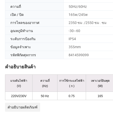
ความถี่
50Hz/60Hz
เปิด / ปิด
165w/245w
การไหลของอากาศ
2350 ซม ./2550 ซม . ซม
อุณหภูมิทำงาน
-30~60
ระดับการป้องกัน
IP54
ข้อมูลจำเพาะ
355mm
รหัสพิกัดศุลกากร
8414599099
คำอธิบายสินค้า
แรงดันไฟฟ้า
ความถี่
การใช้กระแสไฟฟ้า
เพาเวอร์อินพุต
(V)
(Hz)
( ก )
(W)
220V/230V
50 Hz
0.75
165
คำอธิบายผลิตภัณฑ์