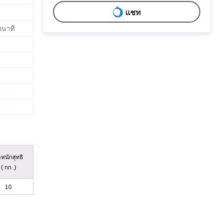
แชท
อนาที
ำหนักสุทธิ
( กก .)
10