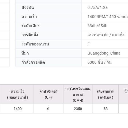
ปัจจุบัน
0.75A/1.2a
ความเร็ว
1400RPM/1460 รอบต่
ระดับเสียง
63db/65db
การติดตั้ง
แนวนอน dn / แนวตั้ง
ระดับของฉนวน
F
ที่มา
Guangdong, China
กำลังการผลิต
5000 ชิ้น / วัน
การไหลเวียนของ
ความเร็ว
คาปาซิเตอร์
เสียงรบกวน
น้
อากาศ
( รอบต่อนาที )
(UF)
( เดซิเบล )
(CMH)
6
2350
1400
63