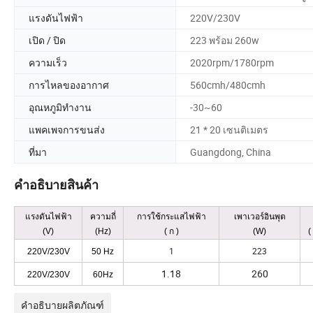
แรงดันไฟฟ้า
220V/230V
เปิด / ปิด
223 พร้อม 260w
ความเร็ว
2020rpm/1780rpm
การไหลของอากาศ
560cmh/480cmh
อุณหภูมิทำงาน
-30~60
แพคเพจการขนส่ง
21 * 20 เซนติเมตร
ที่มา
Guangdong, China
คำอธิบายสินค้า
แรงดันไฟฟ้า
ความถี่
การใช้กระแสไฟฟ้า
เพาเวอร์อินพุต
(V)
(Hz)
( ก )
(W)
(
1
223
220V/230V
50 Hz
1.18
260
220V/230V
60Hz
คำอธิบายผลิตภัณฑ์