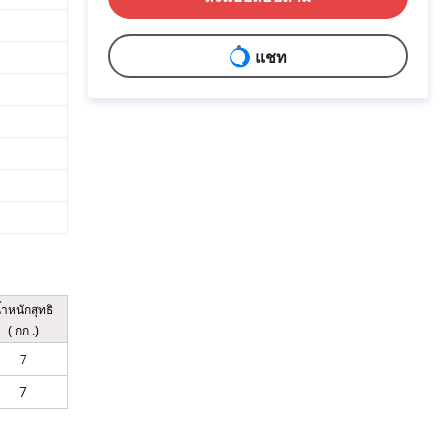
แชท
้ำหนักสุทธิ
( กก .)
7
7