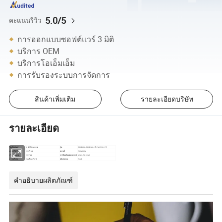
5.0/5
คะแนนรีวิว
การออกแบบซอฟต์แวร์ 3 มิติ
บริการ OEM
บริการโอเอ็มเอ็ม
การรับรองระบบการจัดการ
สินค้าเพิ่มเติม
รายละเอียดบริษัท
รายละเอียด
ชื่อผลิตภัณฑ์
C ซีรี่ส์ม่านอากาศ
รุ่น
FM3509C-, FM3512C-1 ปี , FM3515C-1 ปี
แรงดันไฟฟ้า
110 โวลต์
ความถี่
50Hz-60Hz
กำลังไฟอินพุต
132 วัตต์
การไหลเวียนของอากาศ
2320 - 5410CMH
ความเร็วลม
12 เดือน / วินาที
เสียงรบกวน
54 dB
คำอธิบายผลิตภัณฑ์