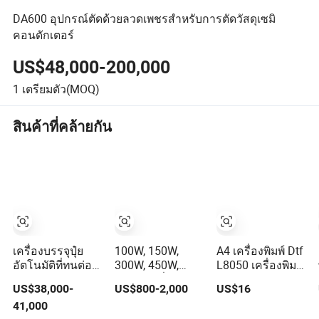
DA600 อุปกรณ์ตัดด้วยลวดเพชรสำหรับการตัดวัสดุเซมิ
คอนดักเตอร์
US$48,000-200,000
1
เตรียมตัว(MOQ)
สินค้าที่คล้ายกัน
เครื่องบรรจุปุ๋ย
100W, 150W,
A4 เครื่องพิมพ์ Dtf
อัตโนมัติที่ทนต่อ
300W, 450W,
L8050 เครื่องพิมพ์
การกัดกร่อน
600W, เครื่องตัด
ตรงสู่ฟิล์มพร้อม
US$38,000-
US$800-2,000
US$16
25kg 30kg เครื่อง
เลเซอร์ไม้และ
ชุดเตาอบสั่น
41,000
บรรจุถุงวาล์ว
อะคริลิกอุตสา
ขนาดกะทัดรัด