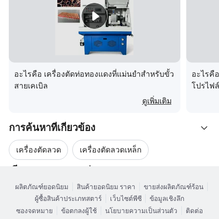
ขนาดงานสูงสุด
φ205x600mm
1
ปริมาณเวิร์กเบนช์
เส้นผ่านศูนย์กลางลูกกลิ้ง
(
φ200±10 มม .) x610x6103
* ความกว้างที่ทำงานได้
เส้นผ่านศูนย์กลางสาย
φ0.10
- ø φ0.25mm
อะไรคือ เครื่องตัดท่อทองแดงที่แม่นยำสำหรับขั้ว
อะไรคือ
สายเคเบิล
โปรไฟล์
การจัดเก็บสปูลสายไฟ
40 กม . (
μ φ0.25mm
ดูเพิ่มเติม
ความเร็วการวิ่งสูงสุด
2400 เมตร / นาที
การเคลื่อนที่ของโต๊ะ
300 มม
การค้นหาที่เกี่ยวข้อง
เหวี่ยงตามโต๊ะ
±10 °
เครื่องตัดลวด
เครื่องตัดลวดเหล็ก
วิธีการตัด
เลื่อนลงในแนวตั้ง
เรียกดูตามหมวดหมู่
ชิ้นส่วนเครื่องตัดลวด
เครื่องตัดลวดโลหะ
ความเร็วในการป้อน
0.1 มม ./ นาที
ผลิตภัณฑ์ยอดนิยม
สินค้ายอดนิยม ราคา
ขายส่งผลิตภัณฑ์ร้อน
ผู้ซื้อสินค้าประเภทสตาร์
เว็บไซต์พีซี
ข้อมูลเชิงลึก
ช่วงความตึง
5 N ความต้องการ
เครื่องตัดสายอัตโนมัติ
เครื่องตัดลวดมาตรฐาน
ซองจดหมาย
ข้อตกลงผู้ใช้
นโยบายความเป็นส่วนตัว
ติดต่อ
ความแม่นยำของระบบ