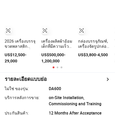
สำหรับ
หกรรม, เครื่องตัด
สำหรับการถ่าย
โซเดียมคาร์บอเนต
เลเซอร์มิม่อเวิร์ค
โอนความร้อน
วัสดุทนไฟ
สำหรับป้าย, ของ
สำหรับเสื้อยืด
ซีเมนต์/ปูนแห้ง
ขวัญ, และการ
แสดงผล (เครื่อง
เลเซอร์)
2026 เครื่องบรรจุ
เครื่องผลิตผ้าอ้อม
กล่องบรรจุภัณฑ์,
ขวดพลาสติก
เด็กที่มีความเร็วสูง
เครื่องจัดรูปกล่อง,
สำหรับเครื่องดื่ม
และประสิทธิภาพ
เครื่องเปิดและจัด
US$12,500-
US$500,000-
US$3,800-4,500
น้ำอัดลม น้ำแร่
ทางเศรษฐกิจยอด
รูป
29,000
1,200,000
น้ำบริสุทธิ์ น้ำผล
เยี่ยม
ไม้ ระบบบรรจุ
ของเหลวอัตโนมัติ
ราคา
รายละเอียดแบบย่อ
ไม่ใช่ ของรุ่น:
DA600
บริการหลังการขาย:
on-Site Installation,
Commissioning and Training
ประกันสินค้า:
12 Months After Acceptance