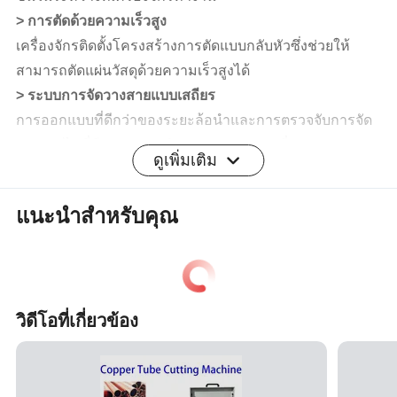
> การตัดด้วยความเร็วสูง
เครื่องจักรติดตั้งโครงสร้างการตัดแบบกลับหัวซึ่งช่วยให้
สามารถตัดแผ่นวัสดุด้วยความเร็วสูงได้
> ระบบการจัดวางสายแบบเสถียร
การออกแบบที่ดีกว่าของระยะล้อนำและการตรวจจับการจัด
วางสายไฟที่มีความแม่นยำสูงช่วยลดความเสี่ยงต่อการ
ดูเพิ่มเติม
แตกหักของสายไฟ
> ระบบแรงตึงขั้นสูง
แนะนำสำหรับคุณ
อัลกอริธึมการควบคุมความตึงขั้นสูง และเซนเซอร์ความตึง
สูง
พารามิเตอร์ของผลิตภัณฑ์
วิดีโอที่เกี่ยวข้อง
รายละเอียด
พารามิเตอร์
รุ่น
DA600